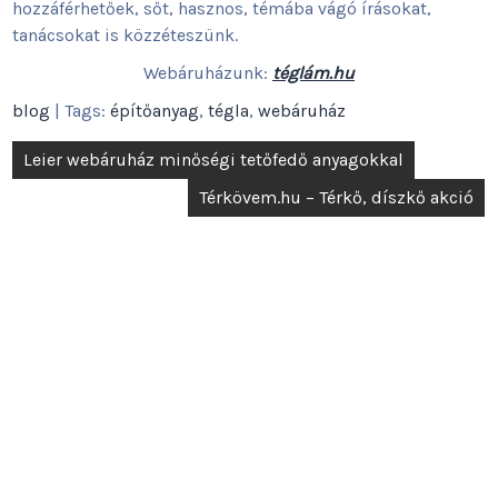
hozzáférhetőek, sőt, hasznos, témába vágó írásokat,
tanácsokat is közzéteszünk.
Webáruházunk:
téglám.hu
blog
| Tags:
építőanyag
,
tégla
,
webáruház
Bejegyzés
Leier webáruház minőségi tetőfedő anyagokkal
navigáció
Térkövem.hu – Térkő, díszkő akció