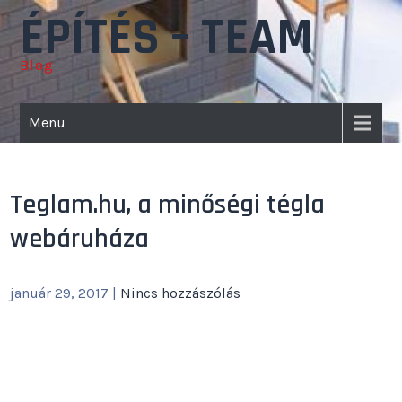
Skip
ÉPÍTÉS – TEAM
to
content
Blog
Menu
Teglam.hu, a minőségi tégla
webáruháza
január 29, 2017
|
Nincs hozzászólás