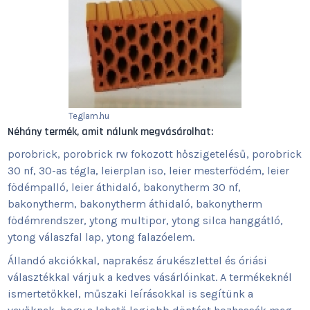
Teglam.hu
Néhány termék, amit nálunk megvásárolhat:
porobrick, porobrick rw fokozott hőszigetelésű, porobrick
30 nf, 30-as tégla, leierplan iso, leier mesterfödém, leier
födémpalló, leier áthidaló, bakonytherm 30 nf,
bakonytherm, bakonytherm áthidaló, bakonytherm
födémrendszer, ytong multipor, ytong silca hanggátló,
ytong válaszfal lap, ytong falazóelem.
Állandó akciókkal, naprakész árukészlettel és óriási
választékkal várjuk a kedves vásárlóinkat. A termékeknél
ismertetőkkel, műszaki leírásokkal is segítünk a