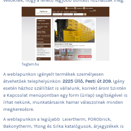
vevőknek, hogy a lehető legjobb döntést hozhassák meg.
Teglam.hu
A weblapunkon igényelt termékek személyesen
átvehetőek telephelyünkön:
2225 Üllő, Pesti út 209.
Igény
esetén házhoz szállítást is vállalunk, korrekt áron! Szintén
a Kapcsolat menüpontban egy form (űrlap) segítségével is
írhat nekünk, munkatársaink hamar válaszolnak minden
megkeresésre.
A weblapunkon a legújabb Leiertherm, PORObrick,
Bakonytherm, Ytong és Silka katalógusok, árjegyzékek is