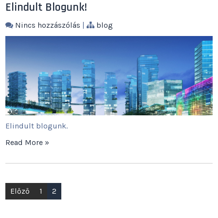
Elindult Blogunk!
Nincs hozzászólás
|
blog
Elindult blogunk.
Read More »
Bejegyzések
Előző
1
2
lapozása