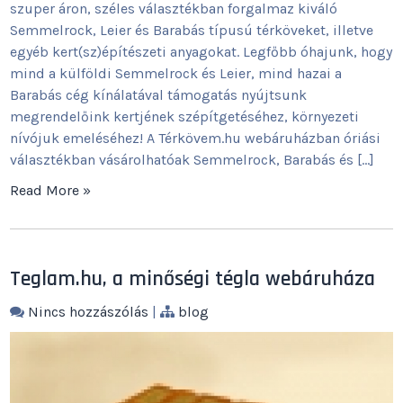
szuper áron, széles választékban forgalmaz kiváló
Semmelrock, Leier és Barabás típusú térköveket, illetve
egyéb kert(sz)építészeti anyagokat. Legfőbb óhajunk, hogy
mind a külföldi Semmelrock és Leier, mind hazai a
Barabás cég kínálatával támogatás nyújtsunk
megrendelőink kertjének szépítgetéséhez, környezeti
nívójuk emeléséhez! A Térkövem.hu webáruházban óriási
választékban vásárolhatóak Semmelrock, Barabás és […]
Read More »
Teglam.hu, a minőségi tégla webáruháza
Nincs hozzászólás
|
blog