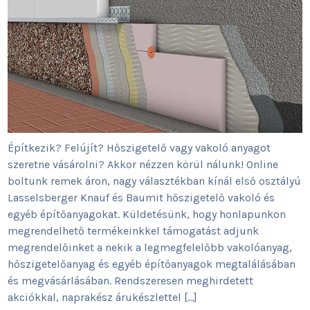
Építkezik? Felújít? Hőszigetelő vagy vakoló anyagot
szeretne vásárolni? Akkor nézzen körül nálunk! Online
boltunk remek áron, nagy választékban kínál első osztályú
Lasselsberger Knauf és Baumit hőszigetelő vakoló és
egyéb építőanyagokat. Küldetésünk, hogy honlapunkon
megrendelhető termékeinkkel támogatást adjunk
megrendelőinket a nekik a legmegfelelőbb vakolóanyag,
hőszigetelőanyag és egyéb építőanyagok megtalálásában
és megvásárlásában. Rendszeresen meghirdetett
akciókkal, naprakész árukészlettel […]