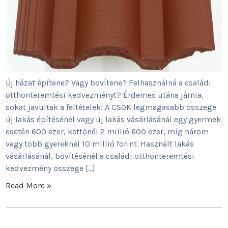
Új házat építene? Vagy bővítene? Felhasználná a családi
otthonteremtési kedvezményt? Érdemes utána járnia,
sokat javultak a feltételek! A CSOK legmagasabb összege
új lakás építésénél vagy új lakás vásárlásánál egy gyermek
esetén 600 ezer, kettőnél 2 millió 600 ezer, míg három
vagy több gyereknél 10 millió forint. Használt lakás
vásárlásánál, bővítésénél a családi otthonteremtési
kedvezmény összege […]
Read More »