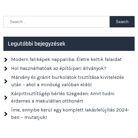
Legutóbbi bejegyzések
Modern faliképek nappaliba: Életre keltik falaidat
Hol használhatóak az építőipari állványok?
Márvány és gránit burkolatok tisztítása kivitelezés
után – ahol a minőség valóban eldől
Kárpittisztítógép bérlés Szegeden: Amit tudni
érdemes a makulátlan otthonért
Íme, ennyibe kerül egy komplett lakásfelújítás 2024-
ben – mutatjuk!