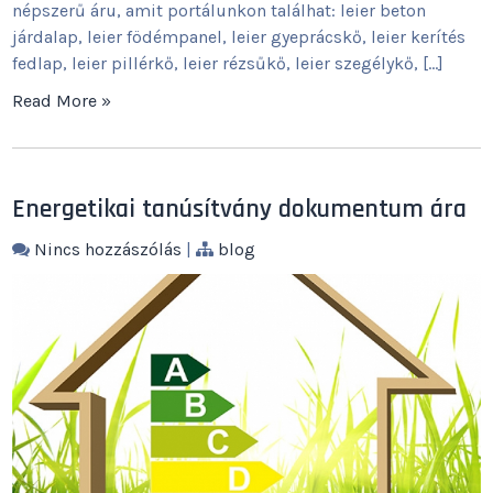
népszerű áru, amit portálunkon találhat: leier beton
járdalap, leier födémpanel, leier gyeprácskő, leier kerítés
fedlap, leier pillérkő, leier rézsűkő, leier szegélykő, […]
Read More »
Energetikai tanúsítvány dokumentum ára
Nincs hozzászólás
|
blog