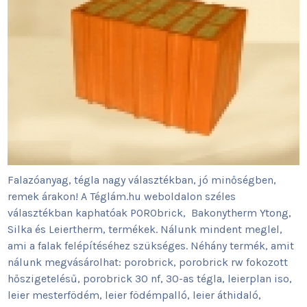
Falazóanyag, tégla nagy választékban, jó minőségben,
remek árakon! A Téglám.hu weboldalon széles
választékban kaphatóak PORObrick, Bakonytherm Ytong,
Silka és Leiertherm, termékek. Nálunk mindent meglel,
ami a falak felépítéséhez szükséges. Néhány termék, amit
nálunk megvásárolhat: porobrick, porobrick rw fokozott
hőszigetelésű, porobrick 30 nf, 30-as tégla, leierplan iso,
leier mesterfödém, leier födémpalló, leier áthidaló,