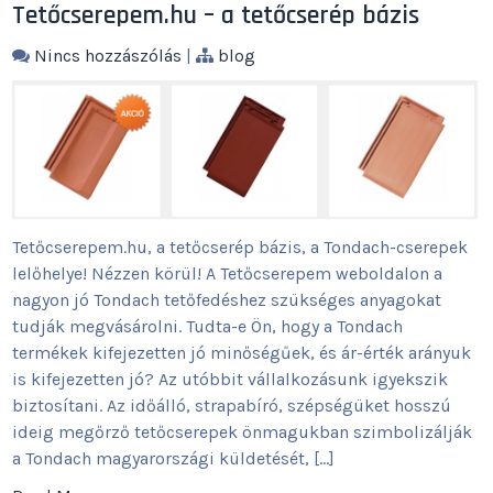
Tetőcserepem.hu – a tetőcserép bázis
Nincs hozzászólás
|
blog
Tetőcserepem.hu, a tetőcserép bázis, a Tondach-cserepek
lelőhelye! Nézzen körül! A Tetőcserepem weboldalon a
nagyon jó Tondach tetőfedéshez szükséges anyagokat
tudják megvásárolni. Tudta-e Ön, hogy a Tondach
termékek kifejezetten jó minőségűek, és ár-érték arányuk
is kifejezetten jó? Az utóbbit vállalkozásunk igyekszik
biztosítani. Az időálló, strapabíró, szépségüket hosszú
ideig megőrző tetőcserepek önmagukban szimbolizálják
a Tondach magyarországi küldetését, […]