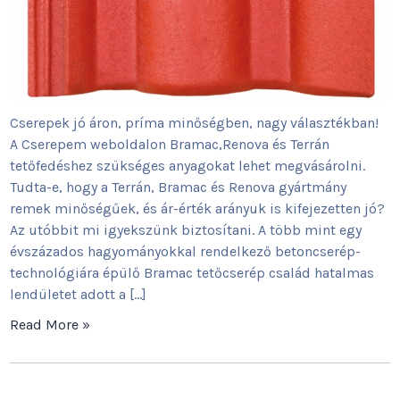
Cserepek jó áron, príma minőségben, nagy választékban!
A Cserepem weboldalon Bramac,Renova és Terrán
tetőfedéshez szükséges anyagokat lehet megvásárolni.
Tudta-e, hogy a Terrán, Bramac és Renova gyártmány
remek minőségűek, és ár-érték arányuk is kifejezetten jó?
Az utóbbit mi igyekszünk biztosítani. A több mint egy
évszázados hagyományokkal rendelkező betoncserép-
technológiára épülő Bramac tetőcserép család hatalmas
lendületet adott a […]
Read More »