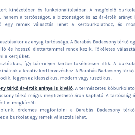
kert kinézetében és funkcionalitásában. A megfelelő burkol
 hanem a tartósságot, a biztonságot és az ár-érték arányt 
ő egy remek választás lehet a kertburkolathoz, és mos
asztásakor az anyag tartóssága. A Barabás Badacsony térkő e
lló és hosszú élettartammal rendelkezik. Tökéletes választ
i a kertjüket.
tétikus, így bármilyen kertbe tökéletesen illik. A burkol
ínálnak a kreatív kerttervezéshez. A Barabás Badacsony térkő
dik, legyen az klasszikus, modern vagy rusztikus.
y térkő ár-érték aránya is kiváló
. A természetes kőburkolat
csony térkő mégis megfizethető áron kapható. A tartósság 
ést is megkíméli.
dolunk, érdemes megfontolni a Barabás Badacsony térkőt
ez a burkolat egy remek választás lehet.