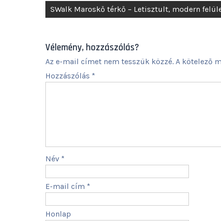
Bejegyzés
SWalk Maroskő térkő – Letisztult, modern felül
navigáció
Vélemény, hozzászólás?
Az e-mail címet nem tesszük közzé.
A kötelező 
Hozzászólás
*
Név
*
E-mail cím
*
Honlap