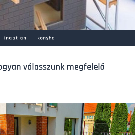
ingatlan
konyha
ogyan válasszunk megfelelő