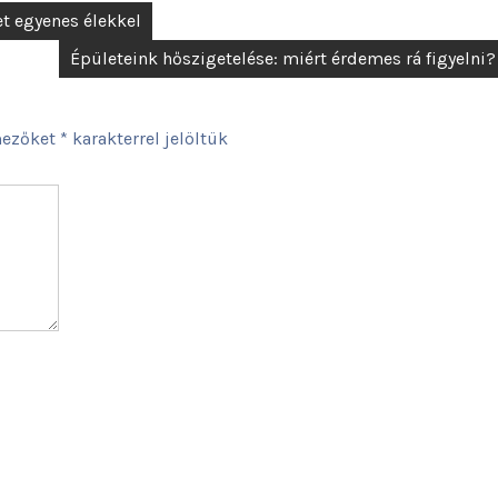
et egyenes élekkel
Épületeink hőszigetelése: miért érdemes rá figyelni?
mezőket
*
karakterrel jelöltük