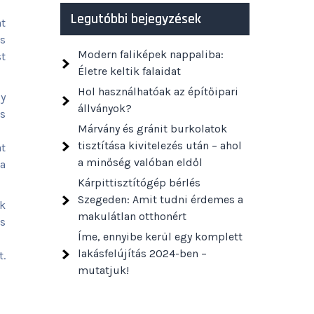
Legutóbbi bejegyzések
at
is
Modern faliképek nappaliba:
t
Életre keltik falaidat
Hol használhatóak az építőipari
gy
állványok?
ás
Márvány és gránit burkolatok
tisztítása kivitelezés után – ahol
at
a minőség valóban eldől
 a
Kárpittisztítógép bérlés
Szegeden: Amit tudni érdemes a
ok
makulátlan otthonért
és
Íme, ennyibe kerül egy komplett
lakásfelújítás 2024-ben –
.
mutatjuk!