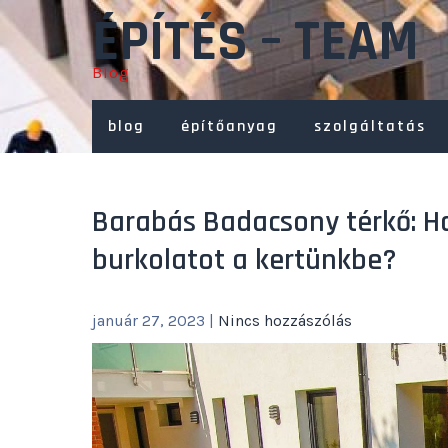
Skip
ÉPÍTÉS – TEAM
to
content
Blog
blog
építőanyag
szolgáltatás
Barabás Badacsony térkő: H
burkolatot a kertünkbe?
január 27, 2023
|
Nincs hozzászólás