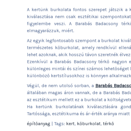
A kertünk burkolata fontos szerepet játszik a 
kiválasztása nem csak esztétikai szempontokat,
figyelembe veszi. A Barabás Badacsony térk
elmagyarázzuk, miért.
Az egyik legfontosabb szempont a burkolat kivál
természetes kőburkolat, amely rendkívül ellená
lehet azoknak, akik hosszú távon szeretnék élvezn
Ezenkívül a Barabás Badacsony térkő nagyon esz
különleges mintái és színei számos lehetőséget k
különböző kertstílusokhoz is könnyen alkalmazko
Végül, de nem utolsó sorban, a
Barabás Badacson
általában magas áron vannak, de a Barabás Bada
az esztétikum mellett ez a burkolat a költségvet
Ha kertünk burkolatának kiválasztására gon
Tartóssága, esztétikuma és ár-érték aránya miatt 
építőanyag
| Tags:
kert
,
kőburkolat
,
térkő