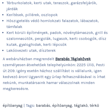
Térburkolatok, kerti utak, teraszok, garázsfeljárók,
járdák
Kerítések, pillérek, oszlopok
Hőszigetelés védő homlokzati falazatok, lábazatok,
támfalak
Kert körüli építmények, padok, növénytámaszok, grill és
szalonnasütők, pergolák, lugasok, kerti csobogók, dísz
kutak, gyaloghidak, kerti lépcsők
Lakóövezeti utak, díszterek
A webáruházban megrendelt
Barabás Téglakővek
személyesen átvehetőek telephelyünkön: 2225 Üllő, Pesti
út 209. Igény esetén házhoz szállítást is vállalunk, igen
kedvező áron! Ugyanitt egy űrlap felhasználásával is írhat
nekünk, munkatársaink hamar válaszolnak minden
megkeresésre.
építőanyag
| Tags:
barabás
,
építőanyag
,
téglakő
,
térkő