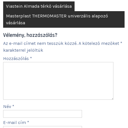
Bejegyzés
Viastein Almada térkő vásárlása
navigáció
Masterplast THERMOMASTER univerzális alapozó
vásárlása
Vélemény, hozzászólás?
Az e-mail címet nem tesszük közzé.
A kötelező mezőket
*
karakterrel jelöltük
Hozzászólás
*
Név
*
E-mail cím
*