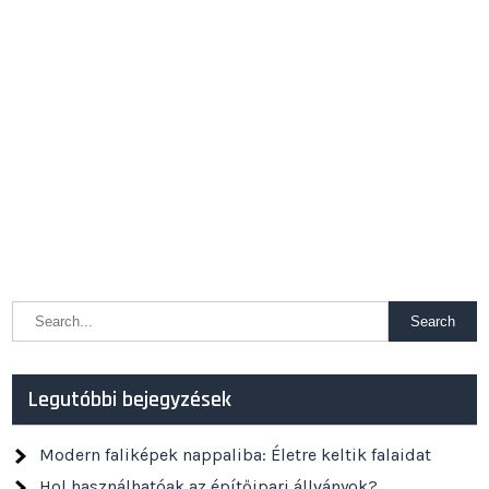
Legutóbbi bejegyzések
Modern faliképek nappaliba: Életre keltik falaidat
Hol használhatóak az építőipari állványok?