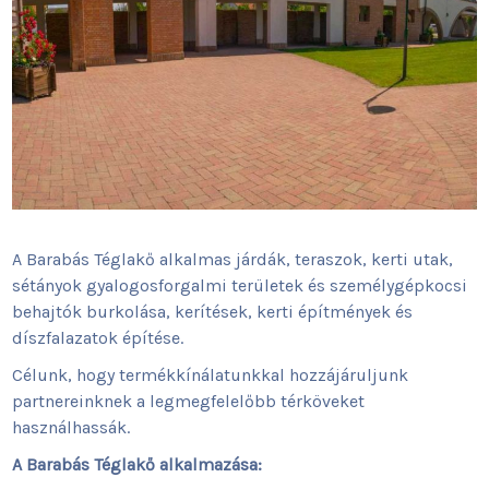
A Barabás Téglakő alkalmas járdák, teraszok, kerti utak,
sétányok gyalogosforgalmi területek és személygépkocsi
behajtók burkolása, kerítések, kerti építmények és
díszfalazatok építése.
Célunk, hogy termékkínálatunkkal hozzájáruljunk
partnereinknek a legmegfelelőbb térköveket
használhassák.
A Barabás Téglakő alkalmazása: