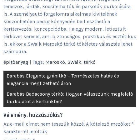
teraszok, járdák, kocsifelhajtók és parkolók burkolására
is. A személyautó forgalomra alkalmas kivitelének
köszönhetően pedig könnyedén beilleszthető a
kerttervezési koncepciódba. Ha egy modern, letisztult
térkövet keresel, ami biztonságos, praktikus és esztétikus
is, akkor a SWalk Maroskő térkő tökéletes választás lehet
számodra.
építőanyag
| Tags:
Maroskő
,
SWalk
,
térkő
Bejegyzés
Barabás Elegante gránitkő – Természetes hatás és
navigáció
elegancia megfizethető áron
Barabás Badacsony térkő: Hogyan válasszunk megfelelő
burkolatot a kertünkbe?
Vélemény, hozzászólás?
Az e-mail címet nem tesszük közzé.
A kötelező mezőket
*
karakterrel jelöltük