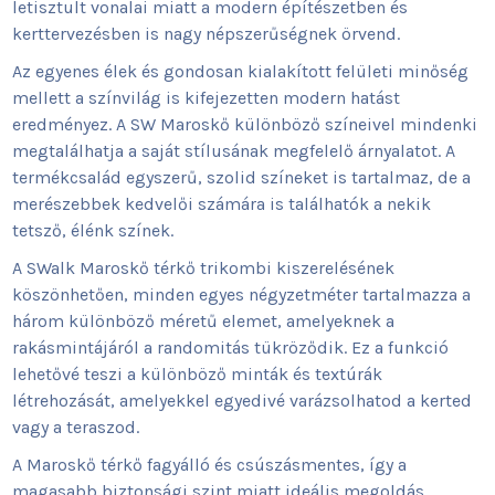
letisztult vonalai miatt a modern építészetben és
kerttervezésben is nagy népszerűségnek örvend.
Az egyenes élek és gondosan kialakított felületi minőség
mellett a színvilág is kifejezetten modern hatást
eredményez. A SW Maroskő különböző színeivel mindenki
megtalálhatja a saját stílusának megfelelő árnyalatot. A
termékcsalád egyszerű, szolid színeket is tartalmaz, de a
merészebbek kedvelői számára is találhatók a nekik
tetsző, élénk színek.
A SWalk Maroskő térkő trikombi kiszerelésének
köszönhetően, minden egyes négyzetméter tartalmazza a
három különböző méretű elemet, amelyeknek a
rakásmintájáról a randomitás tükröződik. Ez a funkció
lehetővé teszi a különböző minták és textúrák
létrehozását, amelyekkel egyedivé varázsolhatod a kerted
vagy a teraszod.
A Maroskő térkő fagyálló és csúszásmentes, így a
magasabb biztonsági szint miatt ideális megoldás