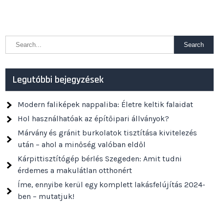
Legutóbbi bejegyzések
Modern faliképek nappaliba: Életre keltik falaidat
Hol használhatóak az építőipari állványok?
Márvány és gránit burkolatok tisztítása kivitelezés
után – ahol a minőség valóban eldől
Kárpittisztítógép bérlés Szegeden: Amit tudni
érdemes a makulátlan otthonért
Íme, ennyibe kerül egy komplett lakásfelújítás 2024-
ben – mutatjuk!