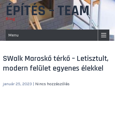
Skip
ÉPÍTÉS – TEAM
to
content
Blog
Menu
SWalk Maroskő térkő – Letisztult,
modern felület egyenes élekkel
január 25, 2023
|
Nincs hozzászólás