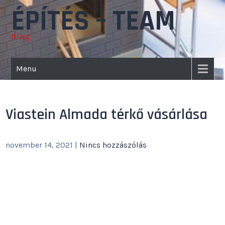
Skip
ÉPÍTÉS – TEAM
to
content
Blog
Menu
Viastein Almada térkő vásárlása
november 14, 2021
|
Nincs hozzászólás