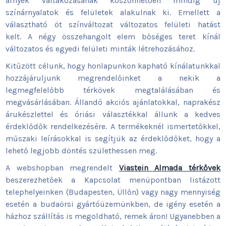
árnyék váltakozásának köszönhetően mindig új
színárnyalatok és felületek alakulnak ki. Emellett a
választható öt színváltozat változatos felületi hatást
kelt. A négy összehangolt elem bőséges teret kínál
változatos és egyedi felületi minták létrehozásához.
Kitűzött célunk, hogy honlapunkon kapható kínálatunkkal
hozzájáruljunk megrendelőinket a nekik a
legmegfelelőbb térkövek megtalálásában és
megvásárlásában. Állandó akciós ajánlatokkal, naprakész
árukészlettel és óriási választékkal állunk a kedves
érdeklődők rendelkezésére. A termékeknél ismertetőkkel,
műszaki leírásokkal is segítjük az érdeklődőket, hogy a
lehető legjobb döntés születhessen meg.
A webshopban megrendelt
Viastein Almada térkővek
beszerezhetőek a Kapcsolat menüpontban listázott
telephelyeinken (Budapesten, Üllőn) vagy nagy mennyiség
esetén a budaörsi gyártóüzemünkben, de igény esetén a
házhoz szállítás is megoldható, remek áron! Ugyanebben a