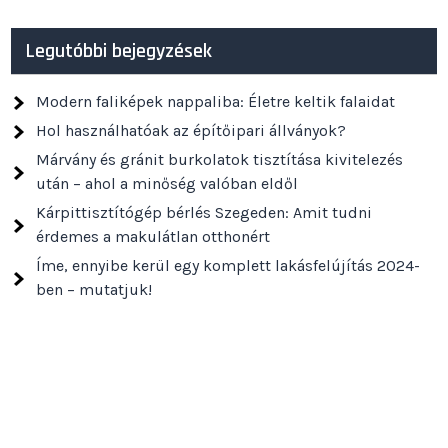
Legutóbbi bejegyzések
Modern faliképek nappaliba: Életre keltik falaidat
Hol használhatóak az építőipari állványok?
Márvány és gránit burkolatok tisztítása kivitelezés
után – ahol a minőség valóban eldől
Kárpittisztítógép bérlés Szegeden: Amit tudni
érdemes a makulátlan otthonért
Íme, ennyibe kerül egy komplett lakásfelújítás 2024-
ben – mutatjuk!