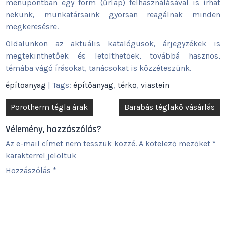
menüpontban egy form (űrlap) felhasználásával is írhat
nekünk, munkatársaink gyorsan reagálnak minden
megkeresésre.
Oldalunkon az aktuális katalógusok, árjegyzékek is
megtekinthetőek és letölthetőek, továbbá hasznos,
témába vágó írásokat, tanácsokat is közzéteszünk.
építőanyag
| Tags:
építőanyag
,
térkő
,
viastein
Bejegyzés
Porotherm tégla árak
Barabás téglakő vásárlás
navigáció
Vélemény, hozzászólás?
Az e-mail címet nem tesszük közzé.
A kötelező mezőket
*
karakterrel jelöltük
Hozzászólás
*