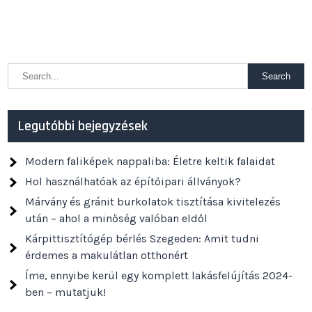
Legutóbbi bejegyzések
Modern faliképek nappaliba: Életre keltik falaidat
Hol használhatóak az építőipari állványok?
Márvány és gránit burkolatok tisztítása kivitelezés
után – ahol a minőség valóban eldől
Kárpittisztítógép bérlés Szegeden: Amit tudni
érdemes a makulátlan otthonért
Íme, ennyibe kerül egy komplett lakásfelújítás 2024-
ben – mutatjuk!