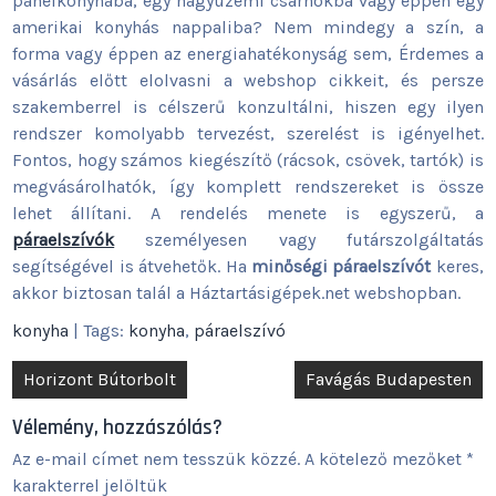
panelkonyhába, egy nagyüzemi csarnokba vagy éppen egy
amerikai konyhás nappaliba? Nem mindegy a szín, a
forma vagy éppen az energiahatékonyság sem, Érdemes a
vásárlás előtt elolvasni a webshop cikkeit, és persze
szakemberrel is célszerű konzultálni, hiszen egy ilyen
rendszer komolyabb tervezést, szerelést is igényelhet.
Fontos, hogy számos kiegészítő (rácsok, csövek, tartók) is
megvásárolhatók, így komplett rendszereket is össze
lehet állítani. A rendelés menete is egyszerű, a
páraelszívók
személyesen vagy futárszolgáltatás
segítségével is átvehetők. Ha
minőségi páraelszívót
keres,
akkor biztosan talál a Háztartásigépek.net webshopban.
konyha
| Tags:
konyha
,
páraelszívó
Bejegyzés
Horizont Bútorbolt
Favágás Budapesten
navigáció
Vélemény, hozzászólás?
Az e-mail címet nem tesszük közzé.
A kötelező mezőket
*
karakterrel jelöltük