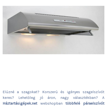
Elűzné a szagokat? Korszerű és igényes szagelszívót
keres? Lehetőleg jó áron, nagy választékban? A
Háztartásigépek.net
webshopban
többfelé páraelszívót