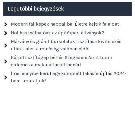
Legutóbbi bejegyzések
Modern faliképek nappaliba: Életre keltik falaidat
Hol használhatóak az építőipari állványok?
Márvány és gránit burkolatok tisztítása kivitelezés
után – ahol a minőség valóban eldől
Kárpittisztítógép bérlés Szegeden: Amit tudni
érdemes a makulátlan otthonért
Íme, ennyibe kerül egy komplett lakásfelújítás 2024-
ben – mutatjuk!