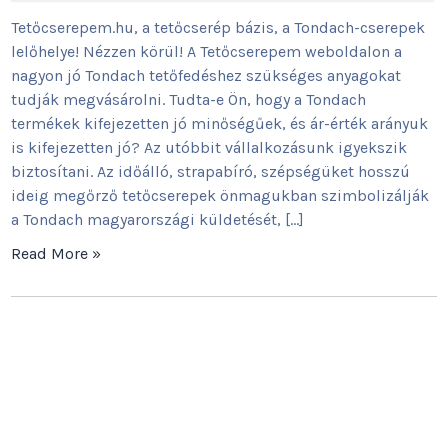
Tetőcserepem.hu, a tetőcserép bázis, a Tondach-cserepek
lelőhelye! Nézzen körül! A Tetőcserepem weboldalon a
nagyon jó Tondach tetőfedéshez szükséges anyagokat
tudják megvásárolni. Tudta-e Ön, hogy a Tondach
termékek kifejezetten jó minőségűek, és ár-érték arányuk
is kifejezetten jó? Az utóbbit vállalkozásunk igyekszik
biztosítani. Az időálló, strapabíró, szépségüket hosszú
ideig megőrző tetőcserepek önmagukban szimbolizálják
a Tondach magyarországi küldetését, […]
Read More »