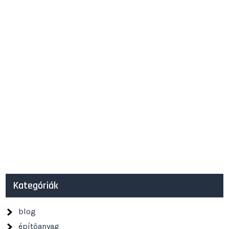
Kategóriák
blog
építőanyag