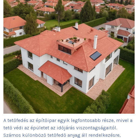
A tetőfedés az építőipar egyik legfontosabb része, mivel a
tető védi az épületet az időjárás viszontagságaitól.
Számos különböző tetőfedő anyag áll rendelkezésre,