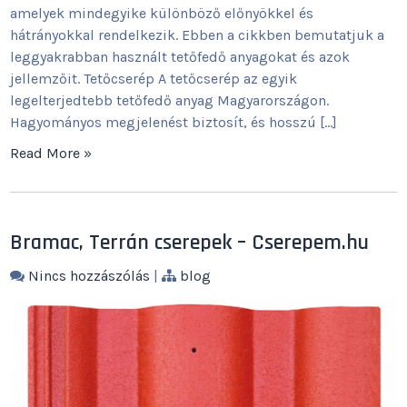
amelyek mindegyike különböző előnyökkel és
hátrányokkal rendelkezik. Ebben a cikkben bemutatjuk a
leggyakrabban használt tetőfedő anyagokat és azok
jellemzőit. Tetőcserép A tetőcserép az egyik
legelterjedtebb tetőfedő anyag Magyarországon.
Hagyományos megjelenést biztosít, és hosszú […]
Read More »
Bramac, Terrán cserepek – Cserepem.hu
Nincs hozzászólás
|
blog