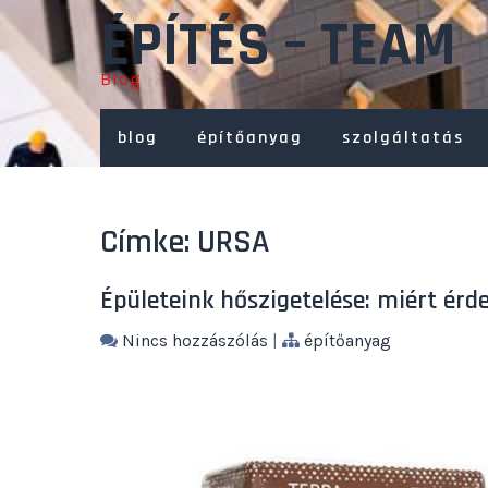
Skip
ÉPÍTÉS – TEAM
to
content
Blog
blog
építőanyag
szolgáltatás
Címke:
URSA
Épületeink hőszigetelése: miért érd
Nincs hozzászólás
|
építőanyag