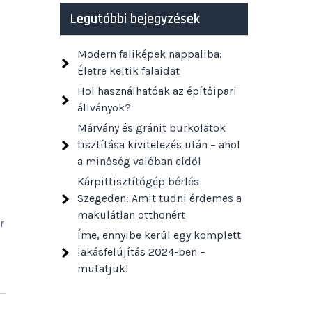
Legutóbbi bejegyzések
Modern faliképek nappaliba:
Életre keltik falaidat
Hol használhatóak az építőipari
állványok?
Márvány és gránit burkolatok
tisztítása kivitelezés után – ahol
a minőség valóban eldől
Kárpittisztítógép bérlés
Szegeden: Amit tudni érdemes a
makulátlan otthonért
r
Íme, ennyibe kerül egy komplett
lakásfelújítás 2024-ben –
mutatjuk!