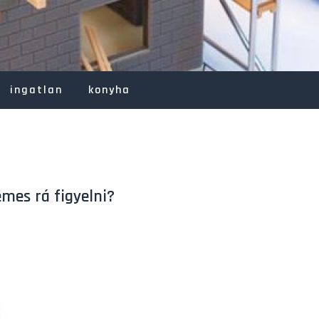
ingatlan
konyha
emes rá figyelni?