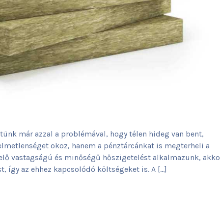
ünk már azzal a problémával, hogy télen hideg van bent,
elmetlenséget okoz, hanem a pénztárcánkat is megterheli a
elő vastagságú és minőségű hőszigetelést alkalmazunk, akko
, így az ehhez kapcsolódó költségeket is. A […]