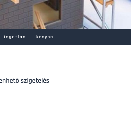
ingatlan
konyha
enhető szigetelés