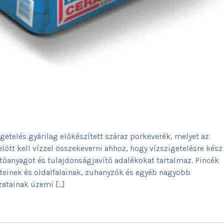
etelés gyárilag előkészített száraz porkeverék, melyet az
előtt kell vízzel összekeverni ahhoz, hogy vízszigetelésre kész
tőanyagot és tulajdonságjavító adalékokat tartalmaz. Pincék
leteinek és oldalfalainak, zuhanyzók és egyéb nagyobb
jzatainak üzemi […]