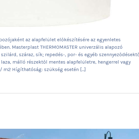
ójaként az alapfelület előkészítésére az egyenletes
ében. Masterplast THERMOMASTER univerzális alapozó
szilárd, száraz, sík; repedés-, por- és egyéb szennyeződésekt
t laza, málló részektől mentes alapfelületre, hengerrel vagy
dl/ m2 Hígíthatóság: szükség esetén […]