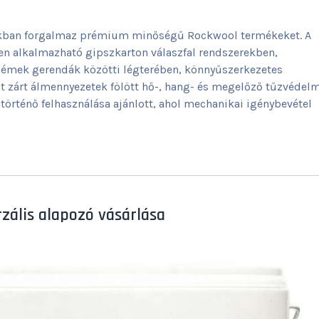
tékban forgalmaz prémium minőségű Rockwool termékeket. A
n alkalmazható gipszkarton válaszfal rendszerekben,
ödémek gerendák közötti légterében, könnyűszerkezetes
nt zárt álmennyezetek fölött hő-, hang- és megelőző tűzvédel
történő felhasználása ajánlott, ahol mechanikai igénybevétel
ális alapozó vásárlása