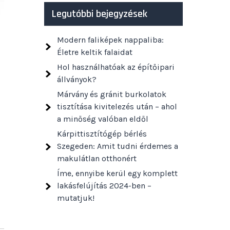
Legutóbbi bejegyzések
Modern faliképek nappaliba:
Életre keltik falaidat
Hol használhatóak az építőipari
állványok?
Márvány és gránit burkolatok
tisztítása kivitelezés után – ahol
a minőség valóban eldől
Kárpittisztítógép bérlés
Szegeden: Amit tudni érdemes a
makulátlan otthonért
Íme, ennyibe kerül egy komplett
lakásfelújítás 2024-ben –
mutatjuk!