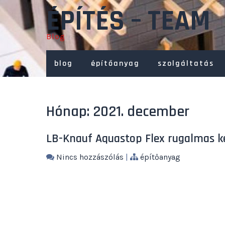
Skip
ÉPÍTÉS – TEAM
to
content
Blog
blog
építőanyag
szolgáltatás
Hónap:
2021. december
LB-Knauf Aquastop Flex rugalmas k
Nincs hozzászólás
|
építőanyag