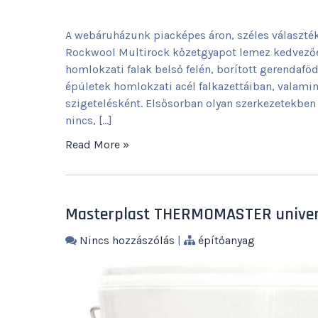
A webáruházunk piacképes áron, széles válasz
Rockwool Multirock kőzetgyapot lemez kedvezőe
homlokzati falak belső felén, borított gerendaf
épületek homlokzati acél falkazettáiban, valami
szigetelésként. Elsősorban olyan szerkezetekben 
nincs, […]
Read More »
Masterplast THERMOMASTER univerz
Nincs hozzászólás
|
építőanyag