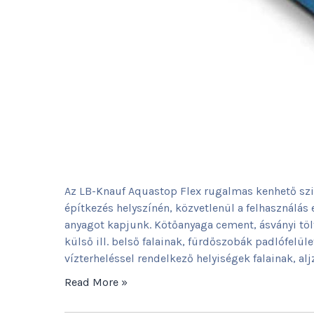
Az LB-Knauf Aquastop Flex rugalmas kenhető szig
építkezés helyszínén, közvetlenül a felhasználás 
anyagot kapjunk. Kötőanyaga cement, ásványi töl
külső ill. belső falainak, fürdőszobák padlófelü
vízterheléssel rendelkező helyiségek falainak, al
Read More »