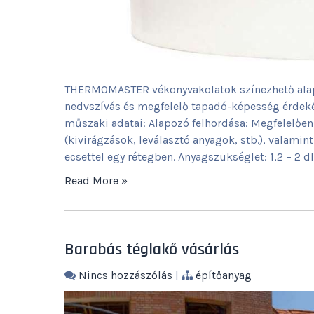
THERMOMASTER vékonyvakolatok színezhető alapoz
nedvszívás és megfelelő tapadó-képesség érdek
műszaki adatai: Alapozó felhordása: Megfelelően 
(kivirágzások, leválasztó anyagok, stb.), valamin
ecsettel egy rétegben. Anyagszükséglet: 1,2 – 2 
Read More »
Barabás téglakő vásárlás
Nincs hozzászólás
|
építőanyag