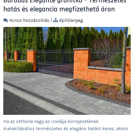
Barabás Elegante gránitkő – Természetes
hatás és elegancia megfizethető áron
Nincs hozzászólás
|
építőanyag
Ha az otthona vagy az irodája környezetének
kialakításához természetes és elegáns hatást keres, akkor