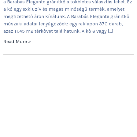
a Barabás Elegante gránitkő a tökéletes választás lehet. Ez
a kő egy exkluzív és magas minőségű termék, amelyet
megfizethető áron kínálunk. A Barabás Elegante gránitkő
műszaki adatai lenyűgözőek: egy raklapon 370 darab,
azaz 11,45 m2 térkövet találhatunk. A kő 6 vagy […]
Read More »