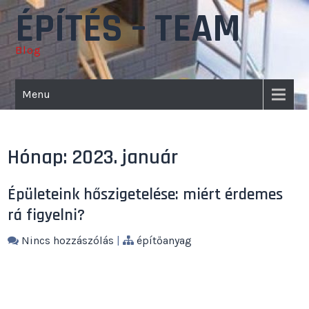
Skip
ÉPÍTÉS – TEAM
to
content
Blog
Menu
Hónap:
2023. január
Épületeink hőszigetelése: miért érdemes
rá figyelni?
Nincs hozzászólás
|
építőanyag