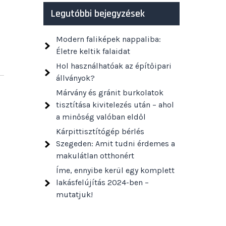
Legutóbbi bejegyzések
Modern faliképek nappaliba:
Életre keltik falaidat
Hol használhatóak az építőipari
állványok?
Márvány és gránit burkolatok
tisztítása kivitelezés után – ahol
a minőség valóban eldől
Kárpittisztítógép bérlés
Szegeden: Amit tudni érdemes a
makulátlan otthonért
Íme, ennyibe kerül egy komplett
lakásfelújítás 2024-ben –
mutatjuk!