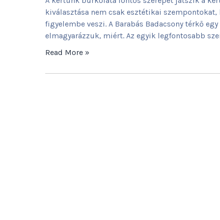
A kertünk burkolata fontos szerepet játszik a ke
kiválasztása nem csak esztétikai szempontokat, h
figyelembe veszi. A Barabás Badacsony térkő egy
elmagyarázzuk, miért. Az egyik legfontosabb sze
Read More »