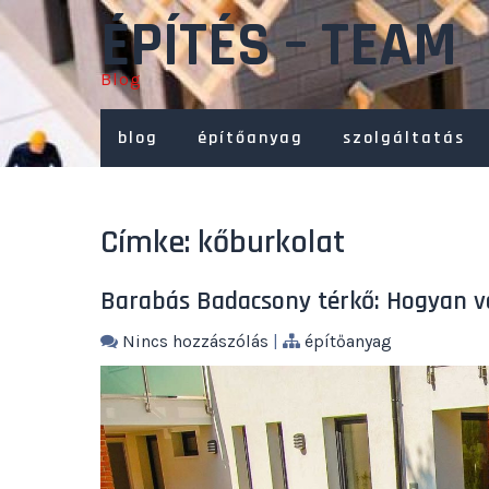
Skip
ÉPÍTÉS – TEAM
to
content
Blog
blog
építőanyag
szolgáltatás
Címke:
kőburkolat
Barabás Badacsony térkő: Hogyan v
Nincs hozzászólás
|
építőanyag