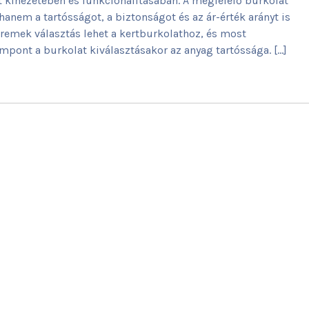
rt kinézetében és funkcionalitásában. A megfelelő burkolat
anem a tartósságot, a biztonságot és az ár-érték arányt is
 remek választás lehet a kertburkolathoz, és most
mpont a burkolat kiválasztásakor az anyag tartóssága. […]