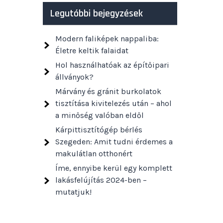
Legutóbbi bejegyzések
Modern faliképek nappaliba:
Életre keltik falaidat
Hol használhatóak az építőipari
állványok?
Márvány és gránit burkolatok
tisztítása kivitelezés után – ahol
a minőség valóban eldől
Kárpittisztítógép bérlés
Szegeden: Amit tudni érdemes a
makulátlan otthonért
Íme, ennyibe kerül egy komplett
lakásfelújítás 2024-ben –
mutatjuk!