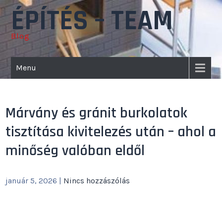
Skip
ÉPÍTÉS – TEAM
to
content
Blog
Menu
Márvány és gránit burkolatok
tisztítása kivitelezés után – ahol a
minőség valóban eldől
január 5, 2026
|
Nincs hozzászólás