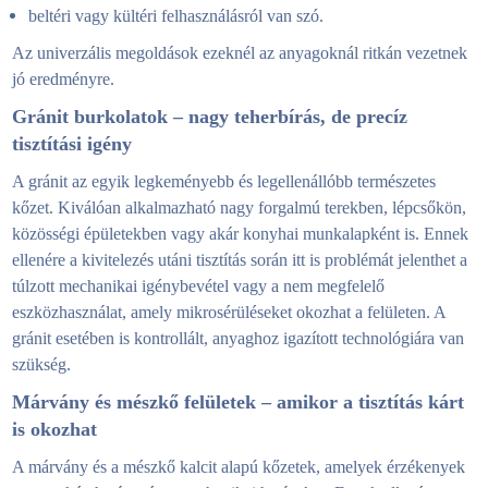
beltéri vagy kültéri felhasználásról van szó.
Az univerzális megoldások ezeknél az anyagoknál ritkán vezetnek
jó eredményre.
Gránit burkolatok – nagy teherbírás, de precíz
tisztítási igény
A gránit az egyik legkeményebb és legellenállóbb természetes
kőzet. Kiválóan alkalmazható nagy forgalmú terekben, lépcsőkön,
közösségi épületekben vagy akár konyhai munkalapként is. Ennek
ellenére a kivitelezés utáni tisztítás során itt is problémát jelenthet a
túlzott mechanikai igénybevétel vagy a nem megfelelő
eszközhasználat, amely mikrosérüléseket okozhat a felületen. A
gránit esetében is kontrollált, anyaghoz igazított technológiára van
szükség.
Márvány és mészkő felületek – amikor a tisztítás kárt
is okozhat
A márvány és a mészkő kalcit alapú kőzetek, amelyek érzékenyek