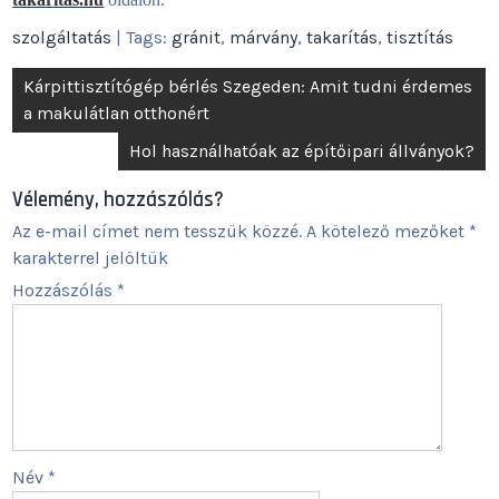
szolgáltatás
| Tags:
gránit
,
márvány
,
takarítás
,
tisztítás
Bejegyzés
Kárpittisztítógép bérlés Szegeden: Amit tudni érdemes
navigáció
a makulátlan otthonért
Hol használhatóak az építőipari állványok?
Vélemény, hozzászólás?
Az e-mail címet nem tesszük közzé.
A kötelező mezőket
*
karakterrel jelöltük
Hozzászólás
*
Név
*