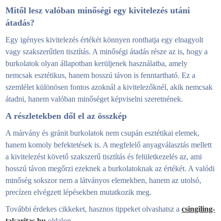
Mitől lesz valóban minőségi egy kivitelezés utáni
átadás?
Egy igényes kivitelezés értékét könnyen ronthatja egy elnagyolt
vagy szakszerűtlen tisztítás. A minőségi átadás része az is, hogy a
burkolatok olyan állapotban kerüljenek használatba, amely
nemcsak esztétikus, hanem hosszú távon is fenntartható. Ez a
szemlélet különösen fontos azoknál a kivitelezőknél, akik nemcsak
átadni, hanem valóban minőséget képviselni szeretnének.
A részletekben dől el az összkép
A márvány és gránit burkolatok nem csupán esztétikai elemek,
hanem komoly befektetések is. A megfelelő anyagválasztás mellett
a kivitelezést követő szakszerű tisztítás és felületkezelés az, ami
hosszú távon megőrzi ezeknek a burkolatoknak az értékét. A valódi
minőség sokszor nem a látványos elemekben, hanem az utolsó,
precízen elvégzett lépésekben mutatkozik meg.
További érdekes cikkeket, hasznos tippeket olvashatsz a
csingiling-
takaritas.hu
oldalon.