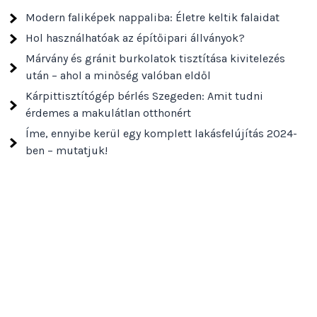
Modern faliképek nappaliba: Életre keltik falaidat
Hol használhatóak az építőipari állványok?
Márvány és gránit burkolatok tisztítása kivitelezés
után – ahol a minőség valóban eldől
Kárpittisztítógép bérlés Szegeden: Amit tudni
érdemes a makulátlan otthonért
Íme, ennyibe kerül egy komplett lakásfelújítás 2024-
ben – mutatjuk!