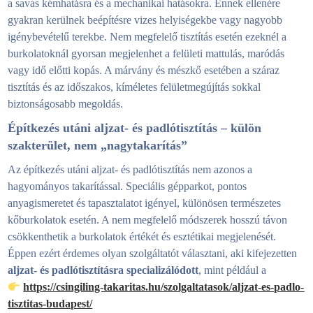
a savas kémhatásra és a mechanikai hatásokra. Ennek ellenére
gyakran kerülnek beépítésre vizes helyiségekbe vagy nagyobb
igénybevételű terekbe. Nem megfelelő tisztítás esetén ezeknél a
burkolatoknál gyorsan megjelenhet a felületi mattulás, maródás
vagy idő előtti kopás. A márvány és mészkő esetében a száraz
tisztítás és az időszakos, kíméletes felületmegújítás sokkal
biztonságosabb megoldás.
Építkezés utáni aljzat- és padlótisztítás – külön
szakterület, nem „nagytakarítás”
Az építkezés utáni aljzat- és padlótisztítás nem azonos a
hagyományos takarítással. Speciális gépparkot, pontos
anyagismeretet és tapasztalatot igényel, különösen természetes
kőburkolatok esetén. A nem megfelelő módszerek hosszú távon
csökkenthetik a burkolatok értékét és esztétikai megjelenését.
Éppen ezért érdemes olyan szolgáltatót választani, aki kifejezetten
aljzat- és padlótisztításra specializálódott
, mint például a
https://csingiling-takaritas.hu/szolgaltatasok/aljzat-es-padlo-
tisztitas-budapest/