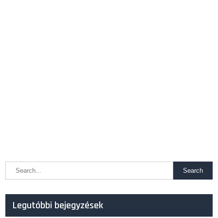
Legutóbbi bejegyzések