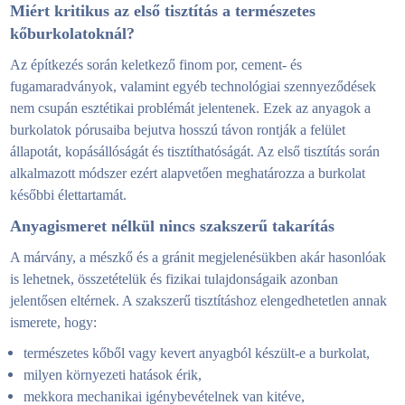
Miért kritikus az első tisztítás a természetes
kőburkolatoknál?
Az építkezés során keletkező finom por, cement- és
fugamaradványok, valamint egyéb technológiai szennyeződések
nem csupán esztétikai problémát jelentenek. Ezek az anyagok a
burkolatok pórusaiba bejutva hosszú távon rontják a felület
állapotát, kopásállóságát és tisztíthatóságát. Az első tisztítás során
alkalmazott módszer ezért alapvetően meghatározza a burkolat
későbbi élettartamát.
Anyagismeret nélkül nincs szakszerű takarítás
A márvány, a mészkő és a gránit megjelenésükben akár hasonlóak
is lehetnek, összetételük és fizikai tulajdonságaik azonban
jelentősen eltérnek. A szakszerű tisztításhoz elengedhetetlen annak
ismerete, hogy:
természetes kőből vagy kevert anyagból készült-e a burkolat,
milyen környezeti hatások érik,
mekkora mechanikai igénybevételnek van kitéve,