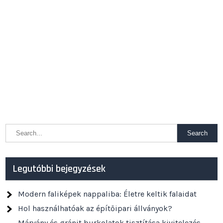
Legutóbbi bejegyzések
Modern faliképek nappaliba: Életre keltik falaidat
Hol használhatóak az építőipari állványok?
Márvány és gránit burkolatok tisztítása kivitelezés