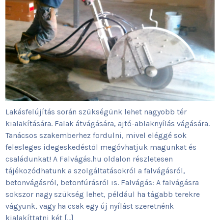
Lakásfelújítás során szükségünk lehet nagyobb tér
kialakítására. Falak átvágására, ajtó-ablaknyílás vágására.
Tanácsos szakemberhez fordulni, mivel eléggé sok
felesleges idegeskedéstől megóvhatjuk magunkat és
családunkat! A Falvágás.hu oldalon részletesen
tájékozódhatunk a szolgáltatásokról a falvágásról,
betonvágásról, betonfúrásról is. Falvágás: A falvágásra
sokszor nagy szükség lehet, például ha tágabb terekre
vágyunk, vagy ha csak egy új nyílást szeretnénk
kialakíttatni két […]