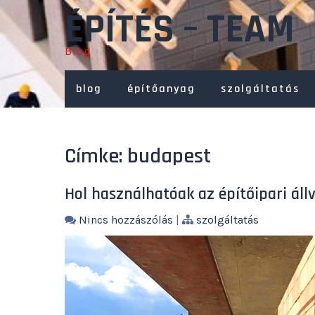
Skip
ÉPÍTÉS – TEAM
to
content
Blog
blog
építőanyag
szolgáltatás
Címke:
budapest
Hol használhatóak az építőipari áll
Nincs hozzászólás
|
szolgáltatás