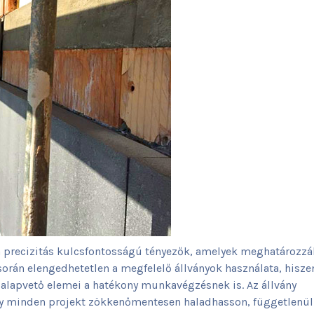
a precizitás kulcsfontosságú tényezők, amelyek meghatározzá
során elengedhetetlen a megfelelő állványok használata, hisze
lapvető elemei a hatékony munkavégzésnek is. Az állvány
ogy minden projekt zökkenőmentesen haladhasson, függetlenül