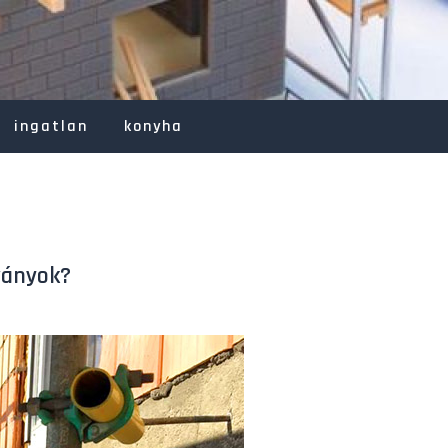
ingatlan
konyha
ványok?