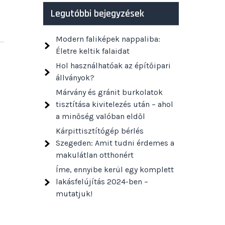
Legutóbbi bejegyzések
Modern faliképek nappaliba:
Életre keltik falaidat
Hol használhatóak az építőipari
állványok?
Márvány és gránit burkolatok
tisztítása kivitelezés után – ahol
a minőség valóban eldől
Kárpittisztítógép bérlés
Szegeden: Amit tudni érdemes a
makulátlan otthonért
Íme, ennyibe kerül egy komplett
lakásfelújítás 2024-ben –
mutatjuk!