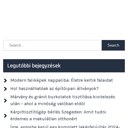
Legutóbbi bejegyzések
Modern faliképek nappaliba: Életre keltik falaidat
Hol használhatóak az építőipari állványok?
Márvány és gránit burkolatok tisztítása kivitelezés
után – ahol a minőség valóban eldől
Kárpittisztítógép bérlés Szegeden: Amit tudni
érdemes a makulátlan otthonért
Íme, ennyibe kerül egy komplett lakásfelújítás 2024-