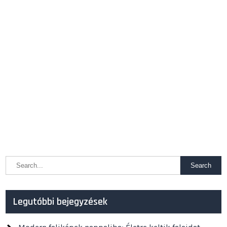
Legutóbbi bejegyzések