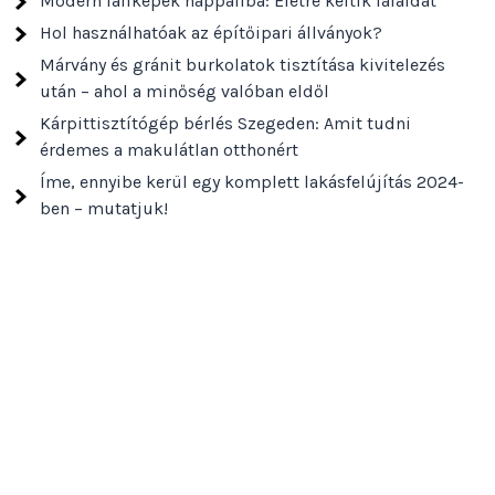
Modern faliképek nappaliba: Életre keltik falaidat
Hol használhatóak az építőipari állványok?
Márvány és gránit burkolatok tisztítása kivitelezés
után – ahol a minőség valóban eldől
Kárpittisztítógép bérlés Szegeden: Amit tudni
érdemes a makulátlan otthonért
Íme, ennyibe kerül egy komplett lakásfelújítás 2024-
ben – mutatjuk!