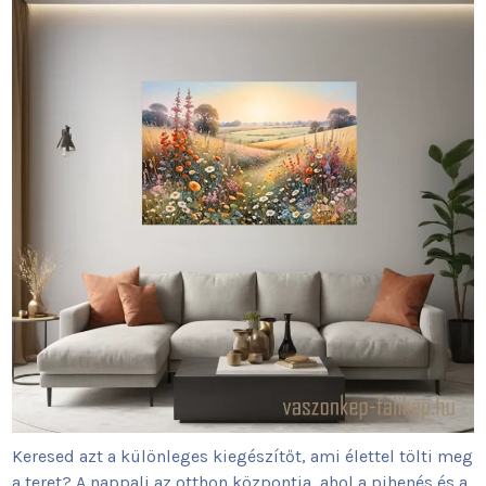
Keresed azt a különleges kiegészítőt, ami élettel tölti meg
a teret? A nappali az otthon központja, ahol a pihenés és a