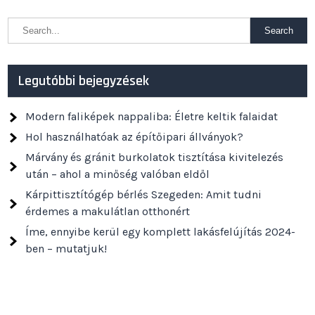
Legutóbbi bejegyzések
Modern faliképek nappaliba: Életre keltik falaidat
Hol használhatóak az építőipari állványok?
Márvány és gránit burkolatok tisztítása kivitelezés
után – ahol a minőség valóban eldől
Kárpittisztítógép bérlés Szegeden: Amit tudni
érdemes a makulátlan otthonért
Íme, ennyibe kerül egy komplett lakásfelújítás 2024-
ben – mutatjuk!