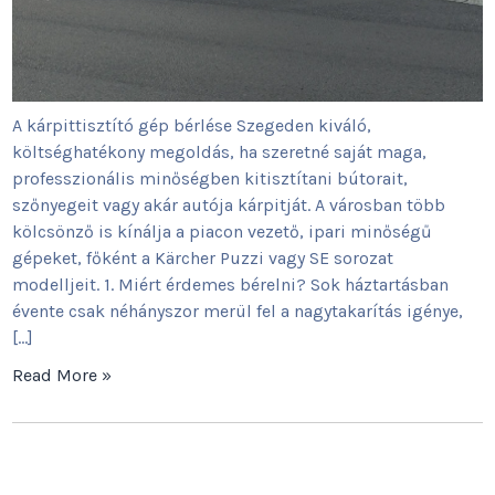
A kárpittisztító gép bérlése Szegeden kiváló,
költséghatékony megoldás, ha szeretné saját maga,
professzionális minőségben kitisztítani bútorait,
szőnyegeit vagy akár autója kárpitját. A városban több
kölcsönző is kínálja a piacon vezető, ipari minőségű
gépeket, főként a Kärcher Puzzi vagy SE sorozat
modelljeit. 1. Miért érdemes bérelni? Sok háztartásban
évente csak néhányszor merül fel a nagytakarítás igénye,
[…]
Read More »