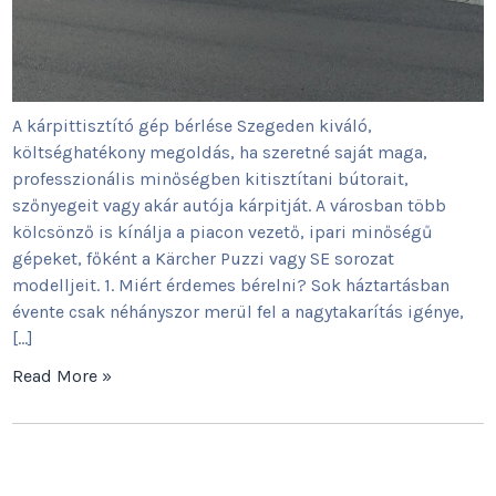
A kárpittisztító gép bérlése Szegeden kiváló,
költséghatékony megoldás, ha szeretné saját maga,
professzionális minőségben kitisztítani bútorait,
szőnyegeit vagy akár autója kárpitját. A városban több
kölcsönző is kínálja a piacon vezető, ipari minőségű
gépeket, főként a Kärcher Puzzi vagy SE sorozat
modelljeit. 1. Miért érdemes bérelni? Sok háztartásban
évente csak néhányszor merül fel a nagytakarítás igénye,
[…]
Read More »