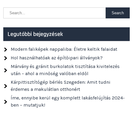
Legutóbbi bejegyzések
Modern faliképek nappaliba: Életre keltik falaidat
Hol használhatóak az építőipari állványok?
Márvány és gránit burkolatok tisztítása kivitelezés
után – ahol a minőség valóban eldől
Kárpittisztítógép bérlés Szegeden: Amit tudni
érdemes a makulátlan otthonért
Íme, ennyibe kerül egy komplett lakásfelújítás 2024-
ben – mutatjuk!