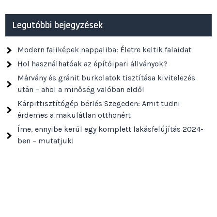
Legutóbbi bejegyzések
Modern faliképek nappaliba: Életre keltik falaidat
Hol használhatóak az építőipari állványok?
Márvány és gránit burkolatok tisztítása kivitelezés
után – ahol a minőség valóban eldől
Kárpittisztítógép bérlés Szegeden: Amit tudni
érdemes a makulátlan otthonért
Íme, ennyibe kerül egy komplett lakásfelújítás 2024-
ben – mutatjuk!