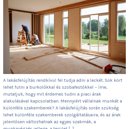
A lakásfelújítás rendkívül fel tudja adni a leckét. Sok kört
lehet futni a burkolókkal és szobafestőkkel – íme,
mutatjuk, hogy mit érdemes tudni a piaci árak
alakulásával kapcsolatban. Mennyiért vállalnak munkát a
különféle szakemberek? A lakásfelújítás során szükség
lehet különféle szakemberek szolgáltatásaira, és az árak
jelentősen változhatnak az egyes szakmák, a
munkavégzés jellege, a terület […]