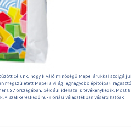
űzött célunk, hogy kiváló minőségű Mapei árukkal szolgálju
an megszületett Mapei a világ legnagyobb építőipari ragasztó
inens 27 országában, például idehaza is tevékenykedik. Most 6
ik. A Szakkereskedő.hu-n óriási választékban vásárolhatóak