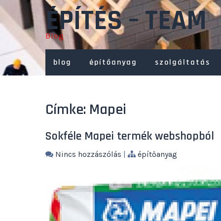
Skip
ÉPÍTÉS – TEAM
to
content
Blog
blog
építőanyag
szolgáltatás
Címke:
Mapei
Sokféle Mapei termék webshopból
Nincs hozzászólás
|
építőanyag