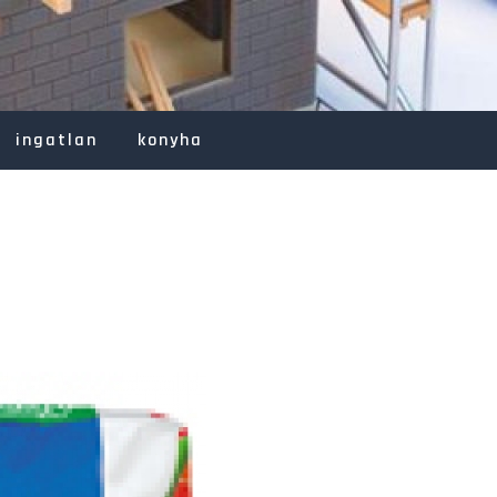
ingatlan
konyha