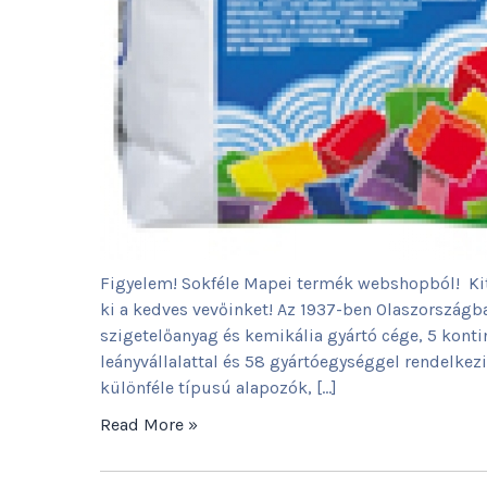
Figyelem! Sokféle Mapei termék webshopból! Kit
ki a kedves vevőinket! Az 1937-ben Olaszországb
szigetelőanyag és kemikália gyártó cége, 5 kont
leányvállalattal és 58 gyártóegységgel rendelkez
különféle típusú alapozók, […]
Read More »