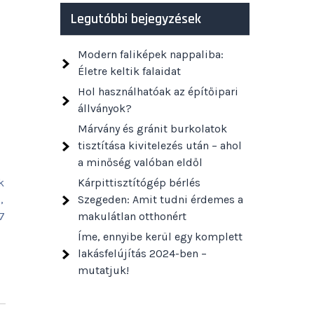
Legutóbbi bejegyzések
Modern faliképek nappaliba:
Életre keltik falaidat
Hol használhatóak az építőipari
állványok?
Márvány és gránit burkolatok
tisztítása kivitelezés után – ahol
a minőség valóban eldől
k
Kárpittisztítógép bérlés
,
Szegeden: Amit tudni érdemes a
7
makulátlan otthonért
Íme, ennyibe kerül egy komplett
lakásfelújítás 2024-ben –
mutatjuk!