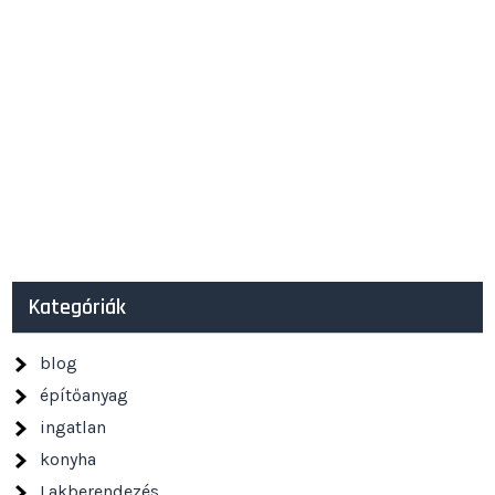
Kategóriák
blog
építőanyag
ingatlan
konyha
Lakberendezés