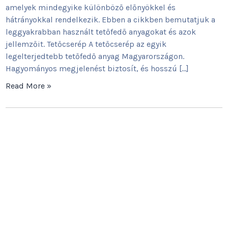
amelyek mindegyike különböző előnyökkel és
hátrányokkal rendelkezik. Ebben a cikkben bemutatjuk a
leggyakrabban használt tetőfedő anyagokat és azok
jellemzőit. Tetőcserép A tetőcserép az egyik
legelterjedtebb tetőfedő anyag Magyarországon.
Hagyományos megjelenést biztosít, és hosszú […]
Read More »