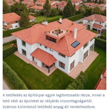
A tetőfedés az építőipar egyik legfontosabb része, mivel a
tető védi az épületet az időjárás viszontagságaitól.
Számos különböző tetőfedő anyag áll rendelkezésre,