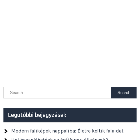
Legutóbbi bejegyzések
Modern faliképek nappaliba: Életre keltik falaidat
Hol használhatóak az építőipari állványok?