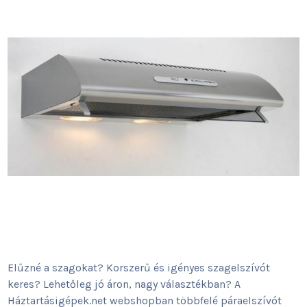
Elűzné a szagokat? Korszerű és igényes szagelszívót
keres? Lehetőleg jó áron, nagy választékban? A
Háztartásigépek.net webshopban többfelé páraelszívót