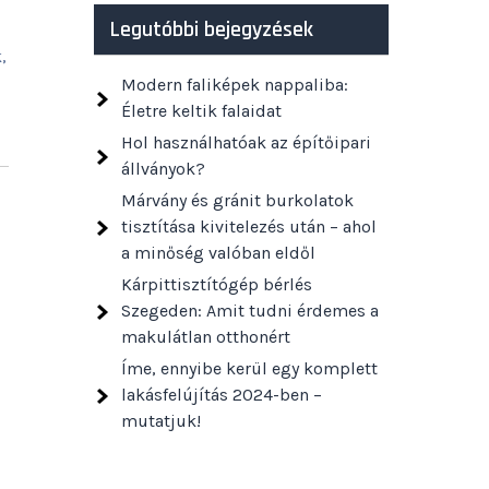
Legutóbbi bejegyzések
,
Modern faliképek nappaliba:
Életre keltik falaidat
Hol használhatóak az építőipari
állványok?
Márvány és gránit burkolatok
tisztítása kivitelezés után – ahol
a minőség valóban eldől
Kárpittisztítógép bérlés
Szegeden: Amit tudni érdemes a
makulátlan otthonért
Íme, ennyibe kerül egy komplett
lakásfelújítás 2024-ben –
mutatjuk!