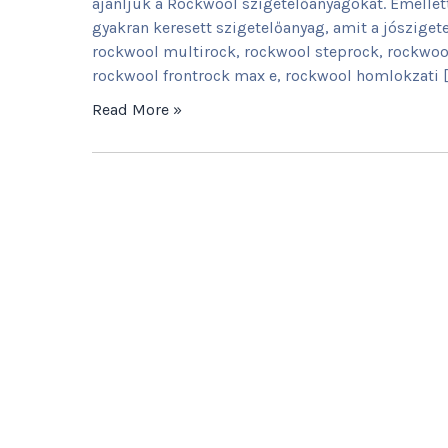
ajánljuk a Rockwool szigetelőanyagokat. Emellett
gyakran keresett szigetelőanyag, amit a jósziget
rockwool multirock, rockwool steprock, rockwool
rockwool frontrock max e, rockwool homlokzati [
Read More »