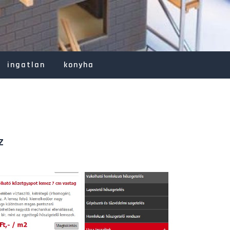
ingatlan
konyha
z