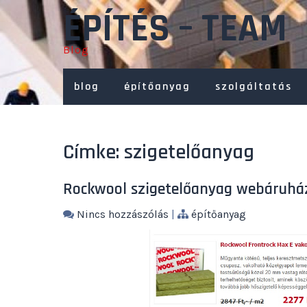
Skip
ÉPÍTÉS – TEAM
to
content
Blog
blog
építőanyag
szolgáltatás
Címke:
szigetelőanyag
Rockwool szigetelőanyag webáruhá
Nincs hozzászólás
|
építőanyag