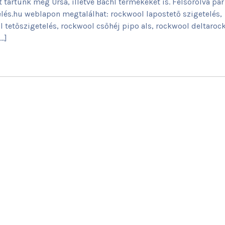
 tartunk még Ursa, illetve Bachl termékeket is. Felsorolva pár
elés.hu weblapon megtalálhat: rockwool lapostető szigetelés,
 tetőszigetelés, rockwool csőhéj pipo als, rockwool deltarock
…]