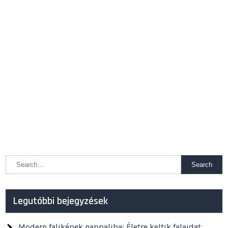
Legutóbbi bejegyzések
Modern faliképek nappaliba: Életre keltik falaidat