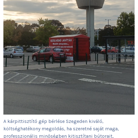
A kárpittisztító gép bérlése Szegeden kiváló,
költséghatékony megoldás, ha szeretné saját maga,
professzionális minőségben kitisztítani bútorait,