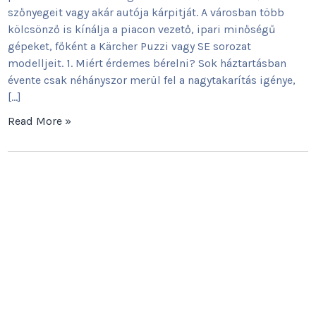
szőnyegeit vagy akár autója kárpitját. A városban több
kölcsönző is kínálja a piacon vezető, ipari minőségű
gépeket, főként a Kärcher Puzzi vagy SE sorozat
modelljeit. 1. Miért érdemes bérelni? Sok háztartásban
évente csak néhányszor merül fel a nagytakarítás igénye,
[…]
Read More »