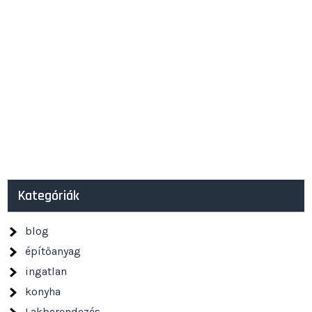
Kategóriák
blog
építőanyag
ingatlan
konyha
Lakberendezés