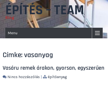
Skip
ÉPÍTÉS – TEAM
to
content
Blog
Menu
Címke:
vasanyag
Vasáru remek árakon, gyorsan, egyszerűen
Nincs hozzászólás
|
építőanyag