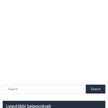
Legutóbbi bejegyzések