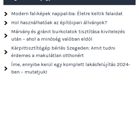
Modern faliképek nappaliba: Életre keltik falaidat
Hol használhatóak az építőipari állványok?
Márvány és gránit burkolatok tisztítása kivitelezés
után – ahol a minőség valóban eldől
Kárpittisztítógép bérlés Szegeden: Amit tudni
érdemes a makulátlan otthonért
Íme, ennyibe kerül egy komplett lakásfelújítás 2024-
ben – mutatjuk!