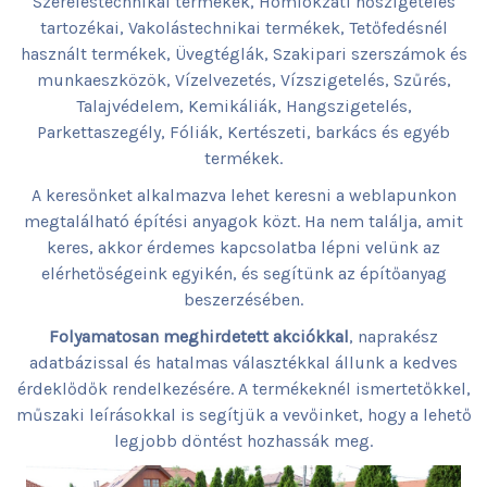
Szereléstechnikai termékek, Homlokzati hőszigetelés
tartozékai, Vakolástechnikai termékek, Tetőfedésnél
használt termékek, Üvegtéglák, Szakipari szerszámok és
munkaeszközök, Vízelvezetés, Vízszigetelés, Szűrés,
Talajvédelem, Kemikáliák, Hangszigetelés,
Parkettaszegély, Fóliák, Kertészeti, barkács és egyéb
termékek.
A keresőnket alkalmazva lehet keresni a weblapunkon
megtalálható építési anyagok közt. Ha nem találja, amit
keres, akkor érdemes kapcsolatba lépni velünk az
elérhetőségeink egyikén, és segítünk az építőanyag
beszerzésében.
Folyamatosan meghirdetett akciókkal
, naprakész
adatbázissal és hatalmas választékkal állunk a kedves
érdeklődők rendelkezésére. A termékeknél ismertetőkkel,
műszaki leírásokkal is segítjük a vevőinket, hogy a lehető
legjobb döntést hozhassák meg.