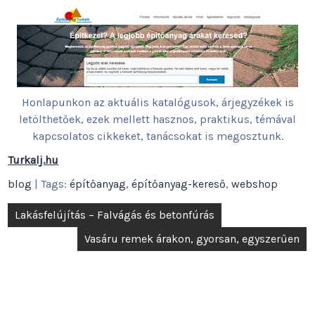
Honlapunkon az aktuális katalógusok, árjegyzékek is
letölthetőek, ezek mellett hasznos, praktikus, témával
kapcsolatos cikkeket, tanácsokat is megosztunk.
Turkalj.hu
blog
| Tags:
építőanyag
,
építőanyag-kereső
,
webshop
Bejegyzés
Lakásfelújítás – Falvágás és betonfúrás
navigáció
Vasáru remek árakon, gyorsan, egyszerűen