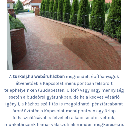
A
turkalj.hu webáruházban
megrendelt építőanyagok
átvehetőek a Kapcsolat menüpontban felsorolt
telephelyeinken (Budapesten, Üllőn) vagy nagy mennyiség
esetén a budaörsi gyárunkban, de ha a kedves vásárló
igényli, a házhoz szállítás is megoldható, pénztárcabarát
áron! Szintén a Kapcsolat menüpontban egy űrlap
felhasználásával is felveheti a kapcsolatot velünk,
munkatársaink hamar válaszolnak minden megkeresésre.