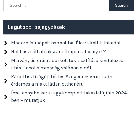
Legutóbbi bejegyzések
Modern faliképek nappaliba: Életre keltik falaidat
Hol használhatóak az építőipari állványok?
Márvány és gránit burkolatok tisztítása kivitelezés
után – ahol a minőség valóban eldől
Kárpittisztítógép bérlés Szegeden: Amit tudni
érdemes a makulátlan otthonért
Íme, ennyibe kerül egy komplett lakásfelújítás 2024-
ben – mutatjuk!