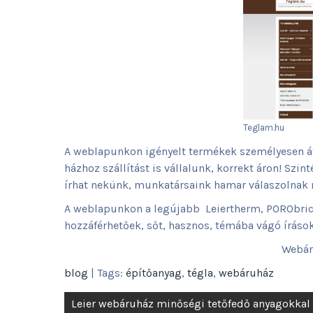
Teglam.hu
A weblapunkon igényelt termékek személyesen á
házhoz szállítást is vállalunk, korrekt áron! Szi
írhat nekünk, munkatársaink hamar válaszolnak
A weblapunkon a legújabb Leiertherm, PORObrick
hozzáférhetőek, sőt, hasznos, témába vágó írások
Webár
blog
| Tags:
építőanyag
,
tégla
,
webáruház
Bejegyzés
Leier webáruház minőségi tetőfedő anyagokkal