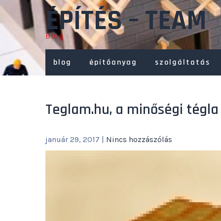
Skip
ÉPÍTÉS – TEAM
to
content
Blog
blog
építőanyag
szolgáltatás
Teglam.hu, a minőségi tégl
január 29, 2017
|
Nincs hozzászólás