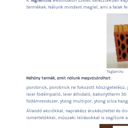
A
Téglám.hu
weboldalon széles választékban kap
termékek. Nálunk mindent meglel, ami a falak fe
Teglam.hu
Néhány termék, amit nálunk megvásárolhat:
porobrick, porobrick rw fokozott hőszigetelésű, p
leier födémpalló, leier áthidaló, bakonytherm 3
födémrendszer, ytong multipor, ytong silca hangg
Állandó akciókkal, naprakész árukészlettel és óri
ismertetőkkel, műszaki leírásokkal is segítünk 