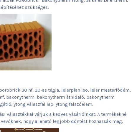
hatóak PORObrick, Bakonytherm Ytong, Silka és Leiertherm,
lépítéséhez szükséges.
orobrick 30 nf, 30-as tégla, leierplan iso, leier mesterfödém,
0 nf, bakonytherm, bakonytherm áthidaló, bakonytherm
átló, ytong válaszfal lap, ytong falazóelem.
ási választékkal várjuk a kedves vásárlóinkat. A termékeknél
a vevőknek, hogy a lehető legjobb döntést hozhassák meg.