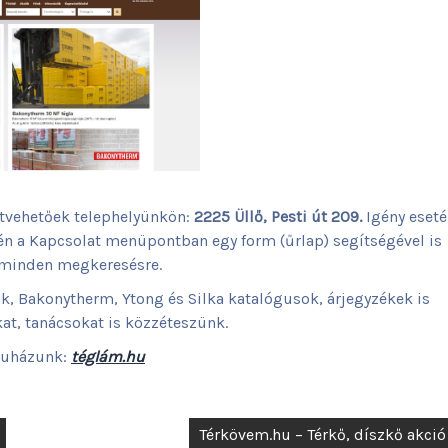
tvehetőek telephelyünkön:
2225 Üllő, Pesti út 209.
Igény eset
ntén a Kapcsolat menüpontban egy form (űrlap) segítségével is
 minden megkeresésre.
, Bakonytherm, Ytong és Silka katalógusok, árjegyzékek is
at, tanácsokat is közzéteszünk.
uházunk:
téglám.hu
Térkövem.hu – Térkő, díszkő akció