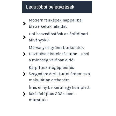
Legutóbbi bejegyzések
Modern faliképek nappaliba:
Életre keltik falaidat
Hol használhatóak az építőipari
állványok?
Márvány és gránit burkolatok
tisztítása kivitelezés után – ahol
a minőség valóban eldől
Kárpittisztítógép bérlés
Szegeden: Amit tudni érdemes a
makulátlan otthonért
Íme, ennyibe kerül egy komplett
lakásfelújítás 2024-ben –
mutatjuk!