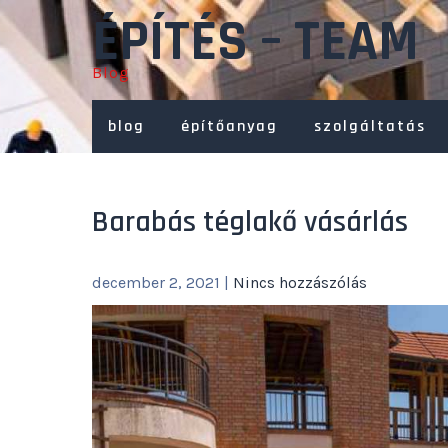
Skip
ÉPÍTÉS – TEAM
to
content
Blog
blog
építőanyag
szolgáltatás
Barabás téglakő vásárlás
december 2, 2021
|
Nincs hozzászólás