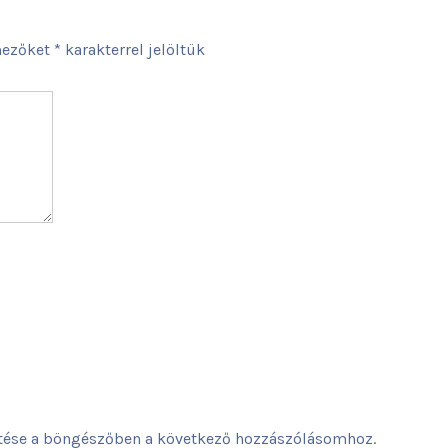
mezőket
*
karakterrel jelöltük
ése a böngészőben a következő hozzászólásomhoz.