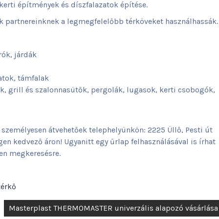
erti építmények és díszfalazatok építése.
k partnereinknek a legmegfelelőbb térköveket használhassák.
rók, járdák
atok, támfalak
, grill és szalonnasütők, pergolák, lugasok, kerti csobogók,
személyesen átvehetőek telephelyünkön: 2225 Üllő, Pesti út
igen kedvező áron! Ugyanitt egy űrlap felhasználásával is írhat
en megkeresésre.
térkő
Masterplast THERMOMASTER univerzális alapozó vásárlása