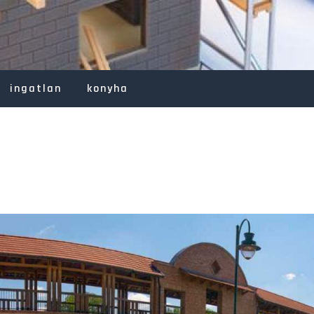
ingatlan
konyha