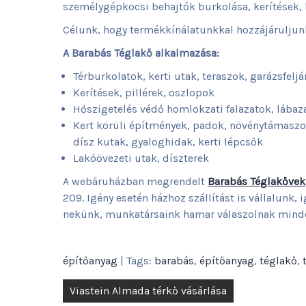
személygépkocsi behajtók burkolása, kerítések, k
Célunk, hogy termékkínálatunkkal hozzájáruljun
A Barabás Téglakő alkalmazása:
Térburkolatok, kerti utak, teraszok, garázsfeljá
Kerítések, pillérek, oszlopok
Hőszigetelés védő homlokzati falazatok, lábaz
Kert körüli építmények, padok, növénytámaszok
dísz kutak, gyaloghidak, kerti lépcsők
Lakóövezeti utak, díszterek
A webáruházban megrendelt
Barabás Téglakővek
209. Igény esetén házhoz szállítást is vállalunk, 
nekünk, munkatársaink hamar válaszolnak mind
építőanyag
| Tags:
barabás
,
építőanyag
,
téglakő
,
Bejegyzés
Viastein Almada térkő vásárlása