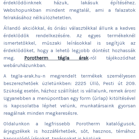
érdeklődőinknek házuk, lakásuk építéséhez.
Webshopunkban mindent megtalál, ami a falazatok
felrakásához nélkülözhetetlen.
Állandó akciókkal, és óriási választékkal állunk a kedves
érdeklődők rendelkezésére. Az egyes termékeknél
ismertetőkkel, műszaki leírásokkal is segítjük az
érdeklődőket, hogy a lehető legjobb döntést hozhassák
meg.
Porotherm tégla árak
-ról tájékozódhat
webáruházunkban.
A tegla-arak.hu-n megrendelt termékek személyesen
beszerezhetőek üzletünkben: 2225 Üllő, Pesti út 209.
Szükség esetén, házhoz szállítást is vállalunk, remek áron!
Ugyanebben a menüpontban egy form (űrlap) kitöltésével
is kapcsolatba léphet velünk, munkatársaink gyorsan
reagálnak minden megkeresésre.
Oldalunkon a legfrissebb Porotherm katalógusok,
árjegyzékek is hozzáférhetőek, sőt, hasznos, témához
kapcsolódó írásokat, tanácsokat is közlünk.