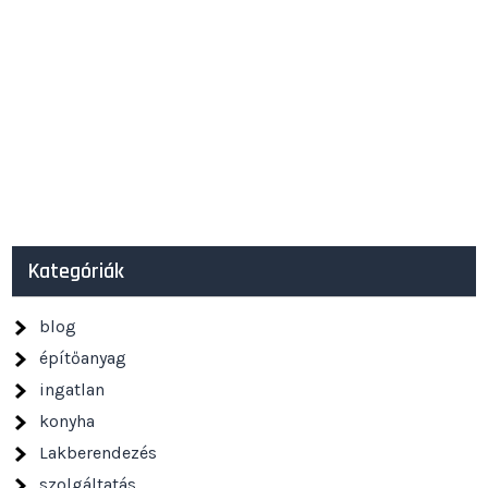
Kategóriák
blog
építőanyag
ingatlan
konyha
Lakberendezés
szolgáltatás