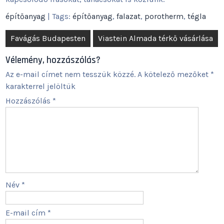
építőanyag
| Tags:
építőanyag
,
falazat
,
porotherm
,
tégla
Bejegyzés
Favágás Budapesten
Viastein Almada térkő vásárlása
navigáció
Vélemény, hozzászólás?
Az e-mail címet nem tesszük közzé.
A kötelező mezőket
*
karakterrel jelöltük
Hozzászólás
*
Név
*
E-mail cím
*