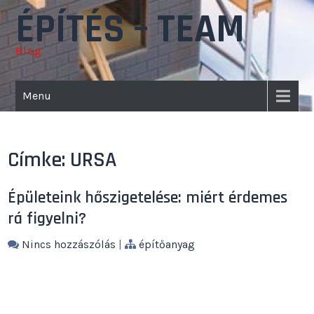
Skip
ÉPÍTÉS – TEAM
to
content
Blog
Menu
Címke:
URSA
Épületeink hőszigetelése: miért érdemes
rá figyelni?
Nincs hozzászólás
|
építőanyag