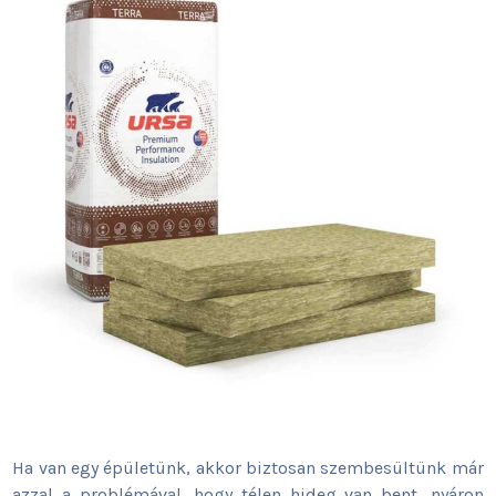
Ha van egy épületünk, akkor biztosan szembesültünk már
azzal a problémával, hogy télen hideg van bent, nyáron