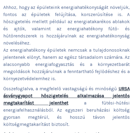
Ahhoz, hogy az épületeink energiahatékonyságát növeljük,
fontos az épületek felújítása, korszerűsítése is. A
hőszigetelés mellett például az energiatakarékos ablakok
és ajtók, valamint az energiahatékony fűtő- és
hűtőrendszerek is hozzájárulnak az energiahatékonyság
növeléséhez.
Az energiahatékony épületek nemcsak a tulajdonosoknak
jelentenek előnyt, hanem az egész társadalom számára. Az
alacsonyabb energiafogyasztás és a környezetbarát
megoldások hozzájárulnak a fenntartható fejlődéshez és a
környezetvédelemhez is.
Összefoglalva, a megfelelő vastagságú és minőségű
URSA
ásványgyapot hőszigetelés alkalmazása jelentős
megtakarítást jelenthet
a fűtési-hűtési
energiafelhasználásból. Az egyszeri beruházási költség
gyorsan megtérül, és hosszú távon jelentős
költségmegtakarítást biztosít.