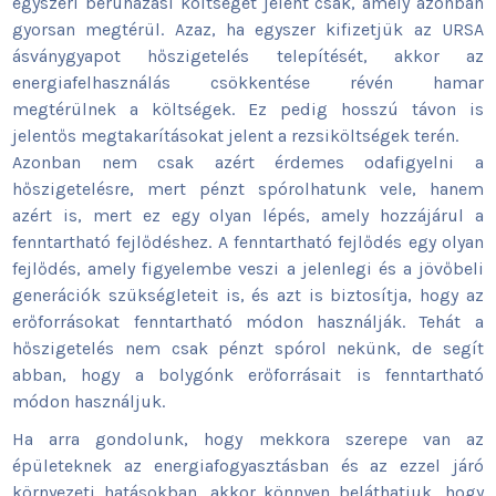
egyszeri beruházási költséget jelent csak, amely azonban
gyorsan megtérül. Azaz, ha egyszer kifizetjük az URSA
ásványgyapot hőszigetelés telepítését, akkor az
energiafelhasználás csökkentése révén hamar
megtérülnek a költségek. Ez pedig hosszú távon is
jelentős megtakarításokat jelent a rezsiköltségek terén.
Azonban nem csak azért érdemes odafigyelni a
hőszigetelésre, mert pénzt spórolhatunk vele, hanem
azért is, mert ez egy olyan lépés, amely hozzájárul a
fenntartható fejlődéshez. A fenntartható fejlődés egy olyan
fejlődés, amely figyelembe veszi a jelenlegi és a jövőbeli
generációk szükségleteit is, és azt is biztosítja, hogy az
erőforrásokat fenntartható módon használják. Tehát a
hőszigetelés nem csak pénzt spórol nekünk, de segít
abban, hogy a bolygónk erőforrásait is fenntartható
módon használjuk.
Ha arra gondolunk, hogy mekkora szerepe van az
épületeknek az energiafogyasztásban és az ezzel járó
környezeti hatásokban, akkor könnyen beláthatjuk, hogy