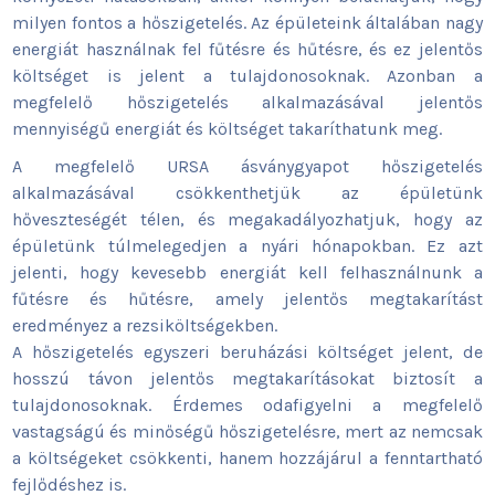
milyen fontos a hőszigetelés. Az épületeink általában nagy
energiát használnak fel fűtésre és hűtésre, és ez jelentős
költséget is jelent a tulajdonosoknak. Azonban a
megfelelő hőszigetelés alkalmazásával jelentős
mennyiségű energiát és költséget takaríthatunk meg.
A megfelelő URSA ásványgyapot hőszigetelés
alkalmazásával csökkenthetjük az épületünk
hőveszteségét télen, és megakadályozhatjuk, hogy az
épületünk túlmelegedjen a nyári hónapokban. Ez azt
jelenti, hogy kevesebb energiát kell felhasználnunk a
fűtésre és hűtésre, amely jelentős megtakarítást
eredményez a rezsiköltségekben.
A hőszigetelés egyszeri beruházási költséget jelent, de
hosszú távon jelentős megtakarításokat biztosít a
tulajdonosoknak. Érdemes odafigyelni a megfelelő
vastagságú és minőségű hőszigetelésre, mert az nemcsak
a költségeket csökkenti, hanem hozzájárul a fenntartható
fejlődéshez is.