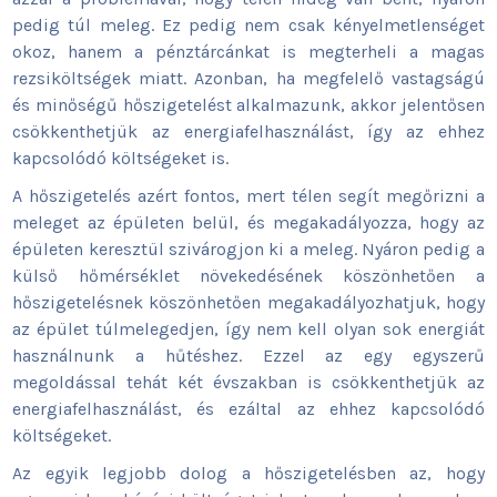
pedig túl meleg. Ez pedig nem csak kényelmetlenséget
okoz, hanem a pénztárcánkat is megterheli a magas
rezsiköltségek miatt. Azonban, ha megfelelő vastagságú
és minőségű hőszigetelést alkalmazunk, akkor jelentősen
csökkenthetjük az energiafelhasználást, így az ehhez
kapcsolódó költségeket is.
A hőszigetelés azért fontos, mert télen segít megőrizni a
meleget az épületen belül, és megakadályozza, hogy az
épületen keresztül szivárogjon ki a meleg. Nyáron pedig a
külső hőmérséklet növekedésének köszönhetően a
hőszigetelésnek köszönhetően megakadályozhatjuk, hogy
az épület túlmelegedjen, így nem kell olyan sok energiát
használnunk a hűtéshez. Ezzel az egy egyszerű
megoldással tehát két évszakban is csökkenthetjük az
energiafelhasználást, és ezáltal az ehhez kapcsolódó
költségeket.
Az egyik legjobb dolog a hőszigetelésben az, hogy