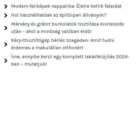
Modern faliképek nappaliba: Életre keltik falaidat
Hol használhatóak az építőipari állványok?
Márvány és gránit burkolatok tisztítása kivitelezés
után – ahol a minőség valóban eldől
Kárpittisztítógép bérlés Szegeden: Amit tudni
érdemes a makulátlan otthonért
Íme, ennyibe kerül egy komplett lakásfelújítás 2024-
ben – mutatjuk!