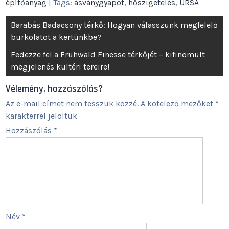
építőanyag
| Tags:
ásványgyapot
,
hőszigetelés
,
URSA
Bejegyzés
Barabás Badacsony térkő: Hogyan válasszunk megfelelő
navigáció
burkolatot a kertünkbe?
Fedezze fel a Frühwald Finesse térkőjét – kifinomult
megjelenés kültéri tereire!
Vélemény, hozzászólás?
Az e-mail címet nem tesszük közzé.
A kötelező mezőket
*
karakterrel jelöltük
Hozzászólás
*
Név
*