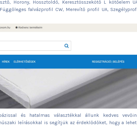
ztő, Horony, Hossztoldó, Keresztösszekötő L kötőelem UA
üggőleges falvázprofil CW, Merevítő profil UA, Szegélyprof
tbázissal és hatalmas választékkal állunk kedves vevőin
űszaki leírásokkal is segítjük az érdeklődőket, hogy a lehe