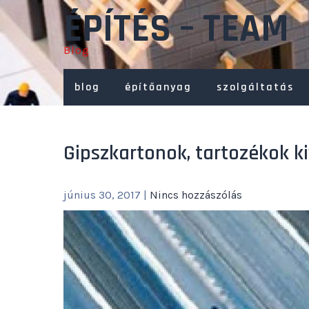
Skip
ÉPÍTÉS – TEAM
to
content
Blog
blog
építőanyag
szolgáltatás
Gipszkartonok, tartozékok k
június 30, 2017
|
Nincs hozzászólás