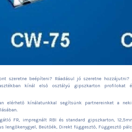
nt szeretne beépíteni? Ráadásul jó szeretne hozzájutni? 
sztékban kínál első osztályú gipszkarton profilokat é
n elérhető kínálatunkkal segítsünk partnereinket a neki
lásában.
gátló FR, impregnált RBI és standard gipszkarton, 12,5m
s lengőkenygyel, Beütőék, Direkt függesztő, Függesztő pál