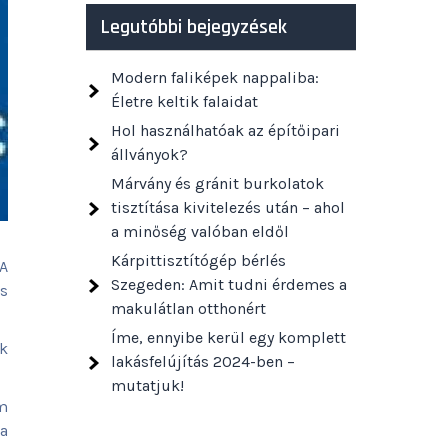
Legutóbbi bejegyzések
Modern faliképek nappaliba:
Életre keltik falaidat
Hol használhatóak az építőipari
állványok?
Márvány és gránit burkolatok
tisztítása kivitelezés után – ahol
a minőség valóban eldől
Kárpittisztítógép bérlés
A
Szegeden: Amit tudni érdemes a
s
makulátlan otthonért
Íme, ennyibe kerül egy komplett
k
lakásfelújítás 2024-ben –
mutatjuk!
m
ca