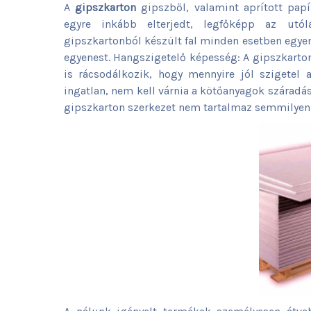
A
gipszkarton
gipszből, valamint aprított papí
egyre inkább elterjedt, legfőképp az utóla
gipszkartonból készült fal minden esetben egyene
egyenest. Hangszigetelő képesség: A gipszkarton
is rácsodálkozik, hogy mennyire jól szigetel 
ingatlan, nem kell várnia a kötőanyagok száradás
gipszkarton szerkezet nem tartalmaz semmilyen é