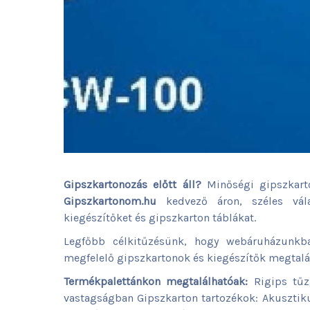
Gipszkartonozás előtt áll?
Minőségi gipszkarto
Gipszkartonom.hu
kedvező áron, széles vála
kiegészítőket és gipszkarton táblákat.
Legfőbb célkitűzésünk, hogy webáruházunkba
megfelelő gipszkartonok és kiegészítők megtalá
Termékpalettánkon megtalálhatóak:
Rigips tűz
vastagságban Gipszkarton tartozékok: Akusztiku