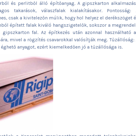
rból és perlitből álló építőanyag. A gipszkarton alkalmazá
gos takarások, válaszfalak kialakításakor. Pontosság: 
s, csak a kivitelezőn múlik, hogy hol helyez el derékszöget 
ból épített falak kiváló hangszigetelők, sokszor a megrende
a gipszkarton fal. Az építkezés után azonnal használható 
ára, mivel a rögzítés csavarokkal valósítják meg. Tűzállóság:
ghető anyagot, ezért kiemelkedően jó a tűzállósága is.