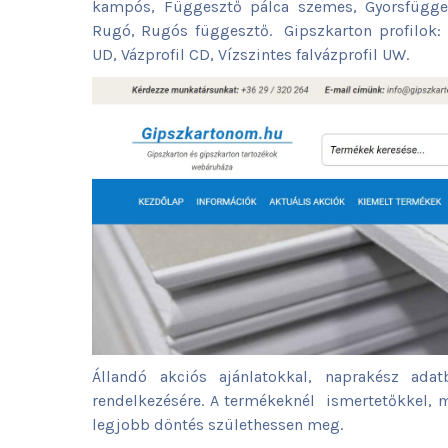
kampós, Függesztő pálca szemes, Gyorsfügges
Rugó, Rugós függesztő. Gipszkarton profilok: F
UD, Vázprofil CD, Vízszintes falvázprofil UW.
Állandó akciós ajánlatokkal, naprakész ada
rendelkezésére. A termékeknél ismertetőkkel, m
legjobb döntés születhessen meg.