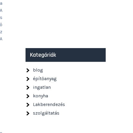
sa
A
és
lő
az
 A
Kategóriák
blog
építőanyag
ingatlan
konyha
Lakberendezés
szolgáltatás