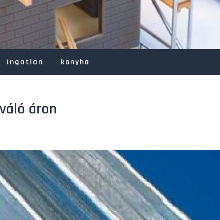
ingatlan
konyha
iváló áron