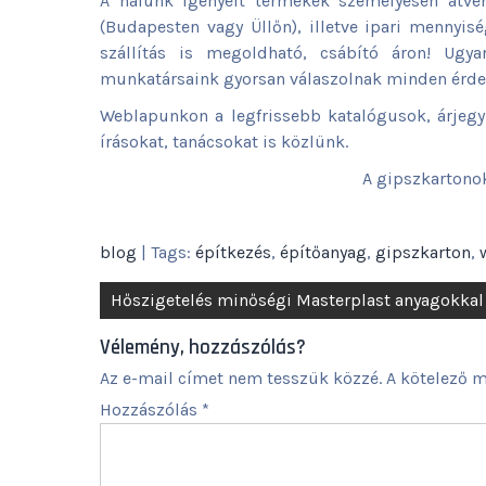
A nálunk igényelt termékek személyesen átv
(Budapesten vagy Üllőn), illetve ipari mennyi
szállítás is megoldható, csábító áron! Ugya
munkatársaink gyorsan válaszolnak minden érdek
Weblapunkon a legfrissebb katalógusok, árjegy
írásokat, tanácsokat is közlünk.
A gipszkartonok
blog
| Tags:
építkezés
,
építőanyag
,
gipszkarton
,
Bejegyzés
Hőszigetelés minőségi Masterplast anyagokkal
navigáció
Vélemény, hozzászólás?
Az e-mail címet nem tesszük közzé.
A kötelező 
Hozzászólás
*