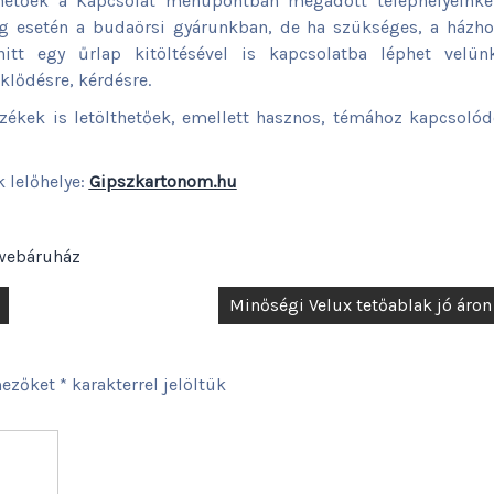
ehetőek a Kapcsolat menüpontban megadott telephelyeinke
ség esetén a budaörsi gyárunkban, de ha szükséges, a házh
nitt egy űrlap kitöltésével is kapcsolatba léphet velünk
lődésre, kérdésre.
zékek is letölthetőek, emellett hasznos, témához kapcsoló
 lelőhelye:
Gipszkartonom.hu
webáruház
Minőségi Velux tetőablak jó áron
mezőket
*
karakterrel jelöltük