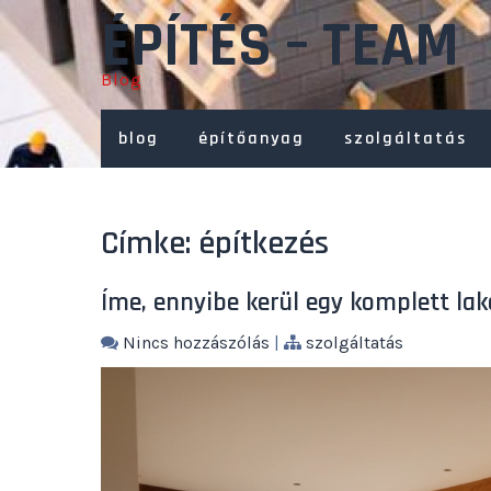
Skip
ÉPÍTÉS – TEAM
to
content
Blog
blog
építőanyag
szolgáltatás
Címke:
építkezés
Íme, ennyibe kerül egy komplett lak
Nincs hozzászólás
|
szolgáltatás