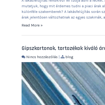
A lakásfelújítás rendkívül fel tudja adni a leckét
mutatjuk, hogy mit érdemes tudni a piaci árak a
különféle szakemberek? A lakásfelújítás során s
árak jelentősen változhatnak az egyes szakmák, a
Read More »
Gipszkartonok, tartozékok kiváló á
Nincs hozzászólás
|
blog