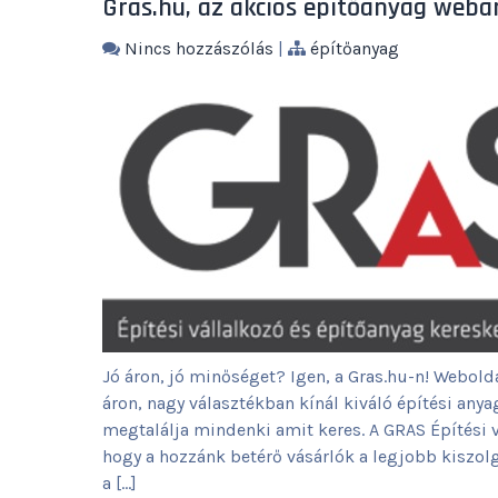
Gras.hu, az akciós építőanyag web
Nincs hozzászólás
|
építőanyag
Jó áron, jó minőséget? Igen, a Gras.hu-n! Webold
áron, nagy választékban kínál kiváló építési anya
megtalálja mindenki amit keres. A GRAS Építési v
hogy a hozzánk betérő vásárlók a legjobb kiszolg
a […]