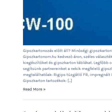
Gipszkartonozás előtt áll? Minőségi gipszkarton
Gipszkartonom.hu kedvező áron, széles választék
kiegészítőket és gipszkarton táblákat. Legfőbb
segítsünk partnereinket a nekik megfelelő gips
megtalálhatóak: Rigips tűzgátló FR, impregnált
Gipszkarton tartozékok: […]
Read More »