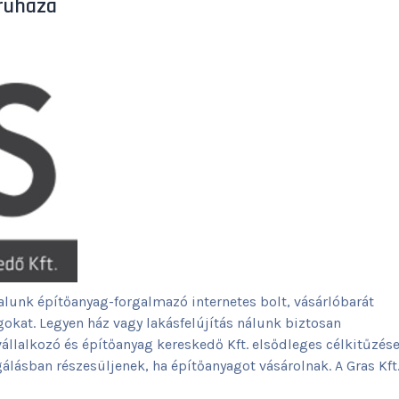
áruháza
alunk építőanyag-forgalmazó internetes bolt, vásárlóbarát
gokat. Legyen ház vagy lakásfelújítás nálunk biztosan
állalkozó és építőanyag kereskedő Kft. elsődleges célkitűzés
álásban részesüljenek, ha építőanyagot vásárolnak. A Gras Kft