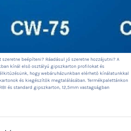
t szeretne beépíteni? Ráadásul jó szeretne hozzájutni? A
ban kínál első osztályú gipszkarton profilokat és
 célkitűzésünk, hogy webáruházunkban elérhető kínálatunkkal
zkartonok és kiegészítők megtalálásában. Termékpalettánkon
 RBI és standard gipszkarton, 12,5mm vastagságban