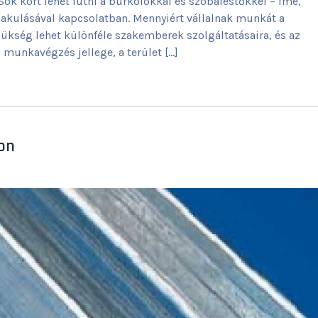
. Sok kört lehet futni a burkolókkal és szobafestőkkel – íme,
lakulásával kapcsolatban. Mennyiért vállalnak munkát a
zükség lehet különféle szakemberek szolgáltatásaira, és az
 munkavégzés jellege, a terület […]
ron