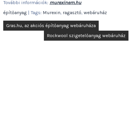
További információk:
murexinem.hu
építőanyag
| Tags:
Murexin
,
ragasztó
,
webáruház
Bejegyzés
Gras.hu, az akciós építőanyag webáruháza
navigáció
Rockwool szigetelőanyag webáruház