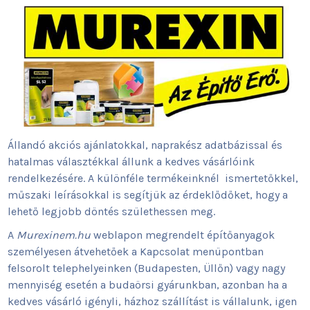
Állandó akciós ajánlatokkal, naprakész adatbázissal és
hatalmas választékkal állunk a kedves vásárlóink
rendelkezésére. A különféle termékeinknél ismertetőkkel,
műszaki leírásokkal is segítjük az érdeklődőket, hogy a
lehető legjobb döntés születhessen meg.
A
Murexinem.hu
weblapon megrendelt építőanyagok
személyesen átvehetőek a Kapcsolat menüpontban
felsorolt telephelyeinken (Budapesten, Üllőn) vagy nagy
mennyiség esetén a budaörsi gyárunkban, azonban ha a
kedves vásárló igényli, házhoz szállítást is vállalunk, igen