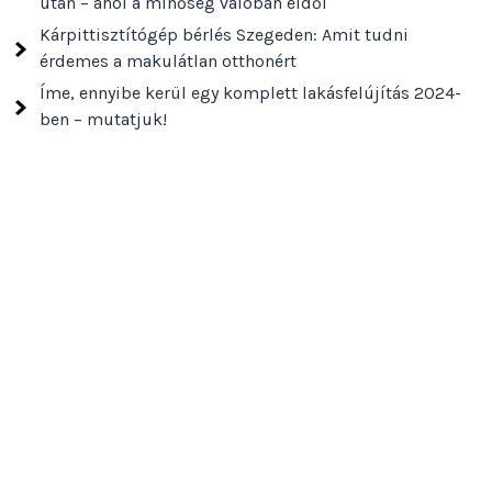
után – ahol a minőség valóban eldől
Kárpittisztítógép bérlés Szegeden: Amit tudni
érdemes a makulátlan otthonért
Íme, ennyibe kerül egy komplett lakásfelújítás 2024-
ben – mutatjuk!