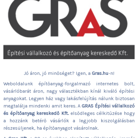
Jó áron, jó minőséget? Igen, a
Gras.hu
-n!
Weboldalunk építőanyag-forgalmazó internetes bolt,
vásárlóbarát áron, nagy választékban kínál kiváló építési
anyagokat. Legyen ház vagy lakásfelújítás nálunk biztosan
megtalálja mindenki amit keres. A
GRAS Építési vállalkozó
és építőanyag kereskedő Kft.
elsődleges célkitűzése hogy
a hozzánk betérő vásárlók a legjobb kiszolgálásban
részesüljenek, ha építőanyagot vásárolnak.