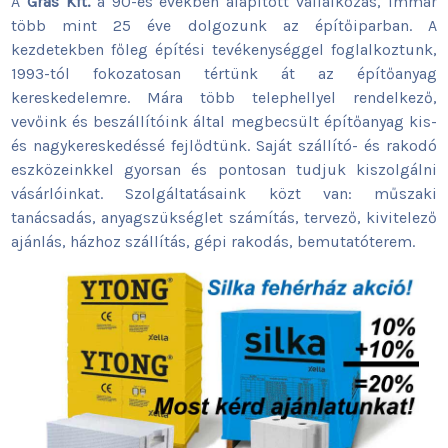
A
Gras Kft.
a 90-es években alapított vállalkozás, immár
több mint 25 éve dolgozunk az építőiparban. A
kezdetekben főleg építési tevékenységgel foglalkoztunk,
1993-tól fokozatosan tértünk át az építőanyag
kereskedelemre. Mára több telephellyel rendelkező,
vevőink és beszállítóink által megbecsült építőanyag kis-
és nagykereskedéssé fejlődtünk. Saját szállító- és rakodó
eszközeinkkel gyorsan és pontosan tudjuk kiszolgálni
vásárlóinkat. Szolgáltatásaink közt van: műszaki
tanácsadás, anyagszükséglet számítás, tervező, kivitelező
ajánlás, házhoz szállítás, gépi rakodás, bemutatóterem.