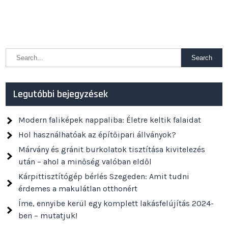
Legutóbbi bejegyzések
Modern faliképek nappaliba: Életre keltik falaidat
Hol használhatóak az építőipari állványok?
Márvány és gránit burkolatok tisztítása kivitelezés
után – ahol a minőség valóban eldől
Kárpittisztítógép bérlés Szegeden: Amit tudni
érdemes a makulátlan otthonért
Íme, ennyibe kerül egy komplett lakásfelújítás 2024-
ben – mutatjuk!