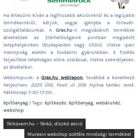
Ha értesülni kíván a legfrissebb akcióinkról és a legújabb
termékeinkről, kérjük, vegye igénybe a hírlevél-
szolgáltatásunkat. A
Gras.hu
-n megvásárolt termékek
átvehetőek az Elérhetőségeink pontban megadott
telephelyeinken (Budapesten vagy Üllőn), illetve ipari
mennyiség esetén a budaörsi gyárunkban. A fizetés
teljesítése lehetséges előre utalással, illetve személyesen,
az átvételkor.
Webshopunk: a
Gras.hu weblapon
, továbbá a következő
helyszínen:
2225 Üllő, Pesti út 209.
Nyitva tartási rend:
hétköznap 7:30-17:00.
építőanyag
| Tags:
építkezés
,
építőanyag
,
webáruház
,
webshop
Bejegyzés
Térkövem.hu – Térkő, díszkő akció
navigáció
Murexin webshop sokféle minőségi termékkel