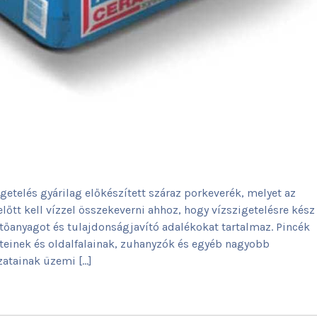
etelés gyárilag előkészített száraz porkeverék, melyet az
előtt kell vízzel összekeverni ahhoz, hogy vízszigetelésre kész
tőanyagot és tulajdonságjavító adalékokat tartalmaz. Pincék
leteinek és oldalfalainak, zuhanyzók és egyéb nagyobb
jzatainak üzemi […]