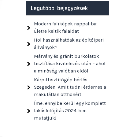
Legutóbbi bejegyzések
Modern faliképek nappaliba:
Életre keltik falaidat
Hol használhatóak az építőipari
állványok?
Márvány és gránit burkolatok
tisztítása kivitelezés után – ahol
a minőség valóban eldől
Kárpittisztítógép bérlés
Szegeden: Amit tudni érdemes a
makulátlan otthonért
Íme, ennyibe kerül egy komplett
lakásfelújítás 2024-ben –
mutatjuk!