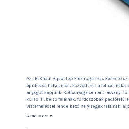
Az LB-Knauf Aquastop Flex rugalmas kenhető szig
építkezés helyszínén, közvetlenül a felhasználás 
anyagot kapjunk. Kötőanyaga cement, ásványi töl
külső ill. belső falainak, fürdőszobák padlófelü
vízterheléssel rendelkező helyiségek falainak, al
Read More »