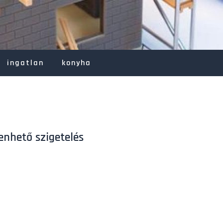
ingatlan
konyha
enhető szigetelés