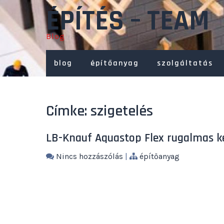
Skip
ÉPÍTÉS – TEAM
to
content
Blog
blog
építőanyag
szolgáltatás
Címke:
szigetelés
LB-Knauf Aquastop Flex rugalmas k
Nincs hozzászólás
|
építőanyag